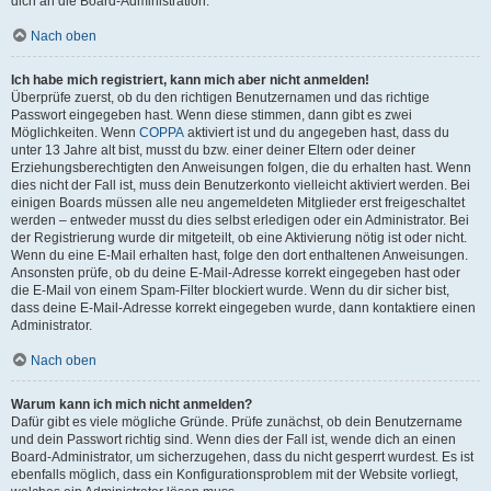
dich an die Board-Administration.
Nach oben
Ich habe mich registriert, kann mich aber nicht anmelden!
Überprüfe zuerst, ob du den richtigen Benutzernamen und das richtige
Passwort eingegeben hast. Wenn diese stimmen, dann gibt es zwei
Möglichkeiten. Wenn
COPPA
aktiviert ist und du angegeben hast, dass du
unter 13 Jahre alt bist, musst du bzw. einer deiner Eltern oder deiner
Erziehungsberechtigten den Anweisungen folgen, die du erhalten hast. Wenn
dies nicht der Fall ist, muss dein Benutzerkonto vielleicht aktiviert werden. Bei
einigen Boards müssen alle neu angemeldeten Mitglieder erst freigeschaltet
werden – entweder musst du dies selbst erledigen oder ein Administrator. Bei
der Registrierung wurde dir mitgeteilt, ob eine Aktivierung nötig ist oder nicht.
Wenn du eine E-Mail erhalten hast, folge den dort enthaltenen Anweisungen.
Ansonsten prüfe, ob du deine E-Mail-Adresse korrekt eingegeben hast oder
die E-Mail von einem Spam-Filter blockiert wurde. Wenn du dir sicher bist,
dass deine E-Mail-Adresse korrekt eingegeben wurde, dann kontaktiere einen
Administrator.
Nach oben
Warum kann ich mich nicht anmelden?
Dafür gibt es viele mögliche Gründe. Prüfe zunächst, ob dein Benutzername
und dein Passwort richtig sind. Wenn dies der Fall ist, wende dich an einen
Board-Administrator, um sicherzugehen, dass du nicht gesperrt wurdest. Es ist
ebenfalls möglich, dass ein Konfigurationsproblem mit der Website vorliegt,