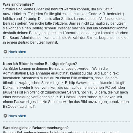
Was sind Smilies?
Smilies sind kleine Bilder, die benutzt werden können, um ein Gefühl
auszudrücken. Für jeden Smilie gibt es einen kurzen Code, z. B. bedeutet :)
fröhlich und :( traurig. Die Liste aller Smilies kannst du beim Verfassen eines
Beitrags sehen. Versuche bitte trotzdem, Smilies nicht zu häufig zu benutzen,
sie können einen Beitrag schnell unlesbar machen und ein Moderator könnte
deshalb deinen Beitrag entsprechend überarbeiten oder gar komplett löschen.
Die Board-Administration kann auch die Anzahl der Smilies begrenzen, die du
in einem Beitrag benutzen kannst.
Nach oben
Kann ich Bilder in meine Beiträge einfügen?
Ja, Bilder können in deinem Beitrag angezeigt werden. Wenn die
Administration Dateianhänge erlaubt hat, kannst du das Bild auch direkt
hochladen. Ansonsten musst du zu einem Bild verlinken, das auf einem
öffentlich zugänglichen Server liegt, z. B. http://www.domain.tld/mein-bild.gif.
Du kannst weder Bilder verlinken, die sich auf deinem eigenen PC befinden
(außer es ist ein öffentlich zugänglicher Server), noch zu Bildern, die nur nach
einer Anmeldung verfügbar sind, z. B. Hotmail- oder Yahoo-Mailboxen, mit
einem Passwort geschützte Seiten usw. Um das Bild anzuzeigen, benutze den
BBCode-Tag „[img]“.
Nach oben
Was sind globale Bekanntmachungen?
Globale Bekanntmachungen beinhalten wichtige Informationen, deshalb