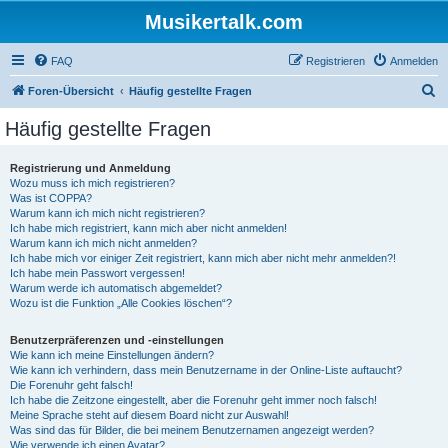
Musikertalk.com
FAQ
Registrieren
Anmelden
S
Foren-Übersicht
Häufig gestellte Fragen
u
Häufig gestellte Fragen
c
h
Registrierung und Anmeldung
Wozu muss ich mich registrieren?
e
Was ist COPPA?
Warum kann ich mich nicht registrieren?
Ich habe mich registriert, kann mich aber nicht anmelden!
Warum kann ich mich nicht anmelden?
Ich habe mich vor einiger Zeit registriert, kann mich aber nicht mehr anmelden?!
Ich habe mein Passwort vergessen!
Warum werde ich automatisch abgemeldet?
Wozu ist die Funktion „Alle Cookies löschen“?
Benutzerpräferenzen und -einstellungen
Wie kann ich meine Einstellungen ändern?
Wie kann ich verhindern, dass mein Benutzername in der Online-Liste auftaucht?
Die Forenuhr geht falsch!
Ich habe die Zeitzone eingestellt, aber die Forenuhr geht immer noch falsch!
Meine Sprache steht auf diesem Board nicht zur Auswahl!
Was sind das für Bilder, die bei meinem Benutzernamen angezeigt werden?
Wie verwende ich einen Avatar?