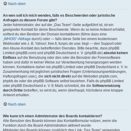
Nach oben
An wen soll ich mich wenden, falls es Beschwerden oder juristische
Anfragen zu diesem Forum gibt?
Jeder Administrator, der auf der „Das Team“-Seite aufgeführt ist, ist ein
geeigneter Kontakt für deine Beschwerde. Wenn du so keine Antwort erhältst,
solltest du den Besitzer der Domain kontaktieren (führe dazu eine
„WHOIS“-Abfrage
durch) oder — falls diese Seite bei einem kostenlosen
Webhoster wie z. B. Yahoo!, free.fr, funpic.de usw. liegt — den Support oder
den Abuse-Kontakt des betreffenden Dienstes. Bitte beachte, dass phpBB
Limited (phpBB.com) und phpBB Deutschland e. V. (phpBB.de)
absolut keinen
Einfluss
auf die Benutzung oder den oder die Benutzer der Forensoftware
haben und dafür in keiner Weise zur Verantwortung herangezogen werden
können. Kontaktiere daher nie phpBB Limited oder phpBB Deutschland e. V. in
Zusammenhang mit jeglichen juristischen Fragen (Unterlassungserklärungen,
Haftungsfragen usw.), die
sich nicht direkt
auf die Websiten phpbb.com,
phpbb.de oder die phpBB-Software selbst beziehen. Falls du phpBB Limited
oder phpBB Deutschland e. V. E-Mails schreibst, die die
Softwarenutzung
durch Dritte
betreffen, so wirst du, wenn überhaupt, höchstens eine knappe
Antwort erhalten.
Nach oben
Wie kann ich einen Administrator des Boards kontaktieren?
Alle Benutzer des Boards können das Kontaktformular nutzen, wenn die
Funktion durch die Board-Administration aktiviert wurde.
Mitglieder des Boards können zusätzlich den Link „Das Team“ verwenden.