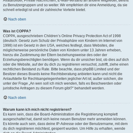
Avatarbilder, Private Nachrichten, E-Mail-Versand an andere Mitglieder, Beitritt
zu Benutzergruppen und so weiter. Wir empfehlen dir eine Anmeldung, da sie
schnell erledigt ist und dir zahlreiche Vorteile bietet.
Nach oben
Was ist COPPA?
COPPA, ausgeschrieben Children’s Online Privacy Protection Act of 1998
(deutsch: Gesetz zum Schutz der Privatsphäre von Kindern im Internet von
1998) ist ein Gesetz in den USA, welches festlegt, dass Websites, die
möglicherweise persönliche Daten von Kindern unter 13 Jahren erheben,
hierzu die Zustimmung der Eltern beziehungsweise des oder der
Erziehungsberechtigten benötigen. Wenn du dir unsicher bist, ob dies auf dich
oder die Website, auf der du dich zu registrieren versuchst, zutrifft, ziehe einen
rechtlichen Beistand zu Rate. Bitte beachte, dass phpBB Limited und der
Besitzer dieses Boards keine Rechtsberatung anbieten kann und nicht die
Anlaufstelle für Rechtsangelegenheiten jeglicher Art ist; außer solchen, die
unter der Frage „An wen soll ich mich wenden, falls es Beschwerden oder
juristische Anfragen zu diesem Forum gibt?“ behandelt werden.
Nach oben
Warum kann ich mich nicht registrieren?
Es kann sein, dass die Board-Administration die Registrierung komplett
ausgeschaltet hat, damit sich keine neuen Benutzer mehr anmelden können.
Es könnte auch sein, dass deine IP-Adresse oder der Benutzername, mit dem
du dich registrieren möchtest, gesperrt wurden. Um Hilfe zu erhalten, wende