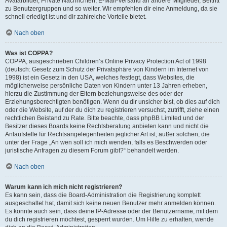
Avatarbilder, Private Nachrichten, E-Mail-Versand an andere Mitglieder, Beitritt
zu Benutzergruppen und so weiter. Wir empfehlen dir eine Anmeldung, da sie
schnell erledigt ist und dir zahlreiche Vorteile bietet.
Nach oben
Was ist COPPA?
COPPA, ausgeschrieben Children’s Online Privacy Protection Act of 1998
(deutsch: Gesetz zum Schutz der Privatsphäre von Kindern im Internet von
1998) ist ein Gesetz in den USA, welches festlegt, dass Websites, die
möglicherweise persönliche Daten von Kindern unter 13 Jahren erheben,
hierzu die Zustimmung der Eltern beziehungsweise des oder der
Erziehungsberechtigten benötigen. Wenn du dir unsicher bist, ob dies auf dich
oder die Website, auf der du dich zu registrieren versuchst, zutrifft, ziehe einen
rechtlichen Beistand zu Rate. Bitte beachte, dass phpBB Limited und der
Besitzer dieses Boards keine Rechtsberatung anbieten kann und nicht die
Anlaufstelle für Rechtsangelegenheiten jeglicher Art ist; außer solchen, die
unter der Frage „An wen soll ich mich wenden, falls es Beschwerden oder
juristische Anfragen zu diesem Forum gibt?“ behandelt werden.
Nach oben
Warum kann ich mich nicht registrieren?
Es kann sein, dass die Board-Administration die Registrierung komplett
ausgeschaltet hat, damit sich keine neuen Benutzer mehr anmelden können.
Es könnte auch sein, dass deine IP-Adresse oder der Benutzername, mit dem
du dich registrieren möchtest, gesperrt wurden. Um Hilfe zu erhalten, wende