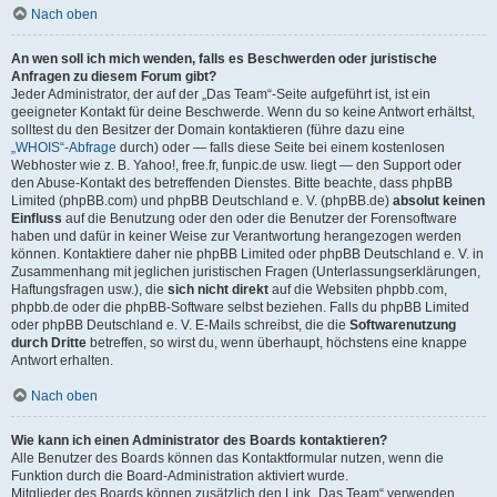
Nach oben
An wen soll ich mich wenden, falls es Beschwerden oder juristische
Anfragen zu diesem Forum gibt?
Jeder Administrator, der auf der „Das Team“-Seite aufgeführt ist, ist ein
geeigneter Kontakt für deine Beschwerde. Wenn du so keine Antwort erhältst,
solltest du den Besitzer der Domain kontaktieren (führe dazu eine
„WHOIS“-Abfrage
durch) oder — falls diese Seite bei einem kostenlosen
Webhoster wie z. B. Yahoo!, free.fr, funpic.de usw. liegt — den Support oder
den Abuse-Kontakt des betreffenden Dienstes. Bitte beachte, dass phpBB
Limited (phpBB.com) und phpBB Deutschland e. V. (phpBB.de)
absolut keinen
Einfluss
auf die Benutzung oder den oder die Benutzer der Forensoftware
haben und dafür in keiner Weise zur Verantwortung herangezogen werden
können. Kontaktiere daher nie phpBB Limited oder phpBB Deutschland e. V. in
Zusammenhang mit jeglichen juristischen Fragen (Unterlassungserklärungen,
Haftungsfragen usw.), die
sich nicht direkt
auf die Websiten phpbb.com,
phpbb.de oder die phpBB-Software selbst beziehen. Falls du phpBB Limited
oder phpBB Deutschland e. V. E-Mails schreibst, die die
Softwarenutzung
durch Dritte
betreffen, so wirst du, wenn überhaupt, höchstens eine knappe
Antwort erhalten.
Nach oben
Wie kann ich einen Administrator des Boards kontaktieren?
Alle Benutzer des Boards können das Kontaktformular nutzen, wenn die
Funktion durch die Board-Administration aktiviert wurde.
Mitglieder des Boards können zusätzlich den Link „Das Team“ verwenden.