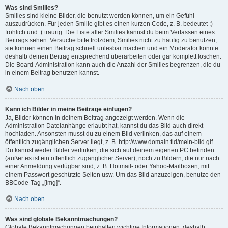
Was sind Smilies?
Smilies sind kleine Bilder, die benutzt werden können, um ein Gefühl
auszudrücken. Für jeden Smilie gibt es einen kurzen Code, z. B. bedeutet :)
fröhlich und :( traurig. Die Liste aller Smilies kannst du beim Verfassen eines
Beitrags sehen. Versuche bitte trotzdem, Smilies nicht zu häufig zu benutzen,
sie können einen Beitrag schnell unlesbar machen und ein Moderator könnte
deshalb deinen Beitrag entsprechend überarbeiten oder gar komplett löschen.
Die Board-Administration kann auch die Anzahl der Smilies begrenzen, die du
in einem Beitrag benutzen kannst.
Nach oben
Kann ich Bilder in meine Beiträge einfügen?
Ja, Bilder können in deinem Beitrag angezeigt werden. Wenn die
Administration Dateianhänge erlaubt hat, kannst du das Bild auch direkt
hochladen. Ansonsten musst du zu einem Bild verlinken, das auf einem
öffentlich zugänglichen Server liegt, z. B. http://www.domain.tld/mein-bild.gif.
Du kannst weder Bilder verlinken, die sich auf deinem eigenen PC befinden
(außer es ist ein öffentlich zugänglicher Server), noch zu Bildern, die nur nach
einer Anmeldung verfügbar sind, z. B. Hotmail- oder Yahoo-Mailboxen, mit
einem Passwort geschützte Seiten usw. Um das Bild anzuzeigen, benutze den
BBCode-Tag „[img]“.
Nach oben
Was sind globale Bekanntmachungen?
Globale Bekanntmachungen beinhalten wichtige Informationen, deshalb