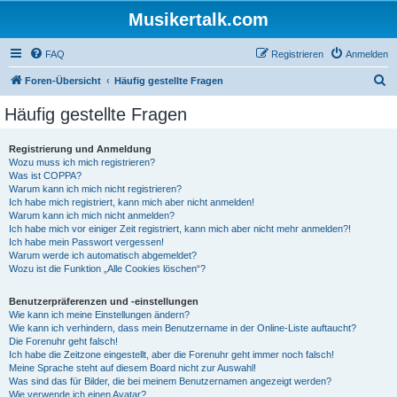
Musikertalk.com
FAQ
Registrieren
Anmelden
S
Foren-Übersicht
Häufig gestellte Fragen
u
Häufig gestellte Fragen
c
h
Registrierung und Anmeldung
Wozu muss ich mich registrieren?
e
Was ist COPPA?
Warum kann ich mich nicht registrieren?
Ich habe mich registriert, kann mich aber nicht anmelden!
Warum kann ich mich nicht anmelden?
Ich habe mich vor einiger Zeit registriert, kann mich aber nicht mehr anmelden?!
Ich habe mein Passwort vergessen!
Warum werde ich automatisch abgemeldet?
Wozu ist die Funktion „Alle Cookies löschen“?
Benutzerpräferenzen und -einstellungen
Wie kann ich meine Einstellungen ändern?
Wie kann ich verhindern, dass mein Benutzername in der Online-Liste auftaucht?
Die Forenuhr geht falsch!
Ich habe die Zeitzone eingestellt, aber die Forenuhr geht immer noch falsch!
Meine Sprache steht auf diesem Board nicht zur Auswahl!
Was sind das für Bilder, die bei meinem Benutzernamen angezeigt werden?
Wie verwende ich einen Avatar?