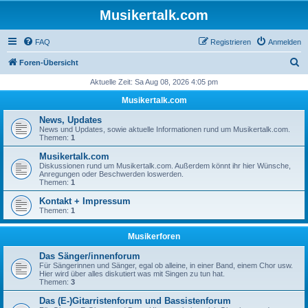
Musikertalk.com
FAQ
Registrieren
Anmelden
S
Foren-Übersicht
u
Aktuelle Zeit: Sa Aug 08, 2026 4:05 pm
c
Musikertalk.com
h
News, Updates
e
News und Updates, sowie aktuelle Informationen rund um Musikertalk.com.
Themen:
1
Musikertalk.com
Diskussionen rund um Musikertalk.com. Außerdem könnt ihr hier Wünsche,
Anregungen oder Beschwerden loswerden.
Themen:
1
Kontakt + Impressum
Themen:
1
Musikerforen
Das Sänger/innenforum
Für Sängerinnen und Sänger, egal ob alleine, in einer Band, einem Chor usw.
Hier wird über alles diskutiert was mit Singen zu tun hat.
Themen:
3
Das (E-)Gitarristenforum und Bassistenforum