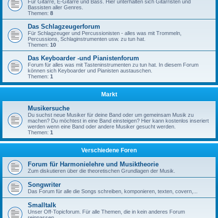
Für Gitarre, E-Gitarre und Bass. Hier unterhalten sich Gitarristen und
Bassisten aller Genres.
Themen:
8
Das Schlagzeugerforum
Für Schlagzeuger und Percussionisten - alles was mit Trommeln,
Percussions, Schlaginstrumenten usw. zu tun hat.
Themen:
10
Das Keyboarder -und Pianistenforum
Forum für alles was mit Tasteninstrumenten zu tun hat. In diesem Forum
können sich Keyboarder und Pianisten austauschen.
Themen:
1
Markt
Musikersuche
Du suchst neue Musiker für deine Band oder um gemeinsam Musik zu
machen? Du möchtest in eine Band einsteigen? Hier kann kostenlos inseriert
werden wenn eine Band oder andere Musiker gesucht werden.
Themen:
1
Verschiedene Foren
Forum für Harmonielehre und Musiktheorie
Zum diskutieren über die theoretischen Grundlagen der Musik.
Songwriter
Das Forum für alle die Songs schreiben, komponieren, texten, covern,...
Smalltalk
Unser Off-Topicforum. Für alle Themen, die in kein anderes Forum
reinpassen.