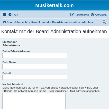
Musikertalk.com
FAQ
Registrieren
Anmelden
S
Foren-Übersicht
Kontakt mit der Board-Administration aufnehmen
u
Kontakt mit der Board-Administration aufnehmen
c
h
Empfänger:
Administrator
e
Deine E-Mail-Adresse:
Dein Name:
Betreff:
Nachrichtentext:
Diese Nachricht wird als reiner Text verschickt, verwende daher kein HTML oder
BBCode. Als Antwort-Adresse für die E-Mail wird deine E-Mail-Adresse angegeben.