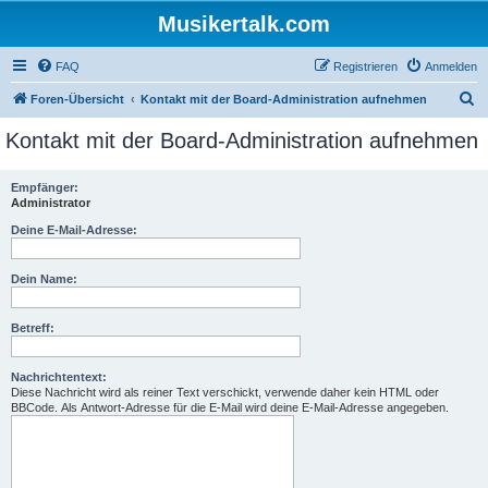
Musikertalk.com
FAQ
Registrieren
Anmelden
S
Foren-Übersicht
Kontakt mit der Board-Administration aufnehmen
u
Kontakt mit der Board-Administration aufnehmen
c
h
Empfänger:
Administrator
e
Deine E-Mail-Adresse:
Dein Name:
Betreff:
Nachrichtentext:
Diese Nachricht wird als reiner Text verschickt, verwende daher kein HTML oder
BBCode. Als Antwort-Adresse für die E-Mail wird deine E-Mail-Adresse angegeben.