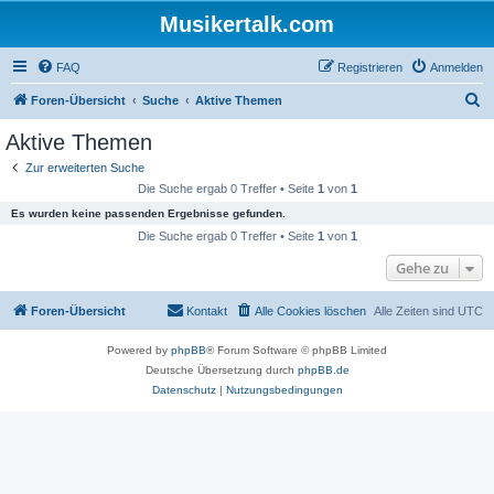
Musikertalk.com
FAQ
Registrieren
Anmelden
S
Foren-Übersicht
Suche
Aktive Themen
u
Aktive Themen
c
Zur erweiterten Suche
h
Die Suche ergab 0 Treffer • Seite
1
von
1
e
Es wurden keine passenden Ergebnisse gefunden.
Die Suche ergab 0 Treffer • Seite
1
von
1
Gehe zu
Foren-Übersicht
Kontakt
Alle Cookies löschen
Alle Zeiten sind
UTC
Powered by
phpBB
® Forum Software © phpBB Limited
Deutsche Übersetzung durch
phpBB.de
Datenschutz
|
Nutzungsbedingungen