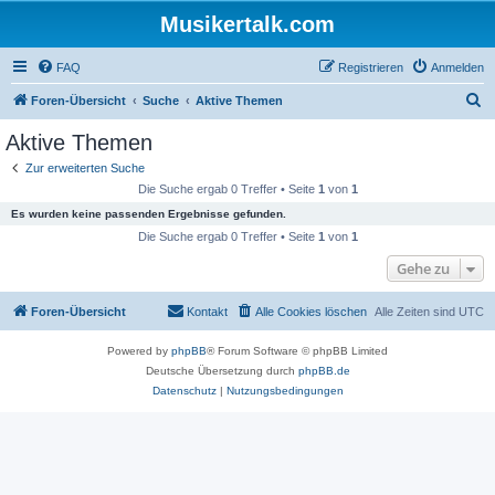
Musikertalk.com
FAQ
Registrieren
Anmelden
S
Foren-Übersicht
Suche
Aktive Themen
u
Aktive Themen
c
Zur erweiterten Suche
h
Die Suche ergab 0 Treffer • Seite
1
von
1
e
Es wurden keine passenden Ergebnisse gefunden.
Die Suche ergab 0 Treffer • Seite
1
von
1
Gehe zu
Foren-Übersicht
Kontakt
Alle Cookies löschen
Alle Zeiten sind
UTC
Powered by
phpBB
® Forum Software © phpBB Limited
Deutsche Übersetzung durch
phpBB.de
Datenschutz
|
Nutzungsbedingungen