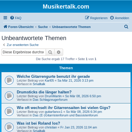
Musikertalk.com
FAQ
Registrieren
Anmelden
S
Foren-Übersicht
Suche
Unbeantwortete Themen
u
Unbeantwortete Themen
c
Zur erweiterten Suche
h
Suche
Erweiterte Suche
e
Die Suche ergab 17 Treffer • Seite
1
von
1
Themen
Welche Gitarrengurte benutzt ihr gerade
Letzter Beitrag von
Karl05
«
Sa Mär 21, 2026 3:13 pm
Verfasst in
Smalltalk
Drumsticks die länger halten?
Letzter Beitrag von
DrumMartin
«
So Mär 08, 2026 6:50 pm
Verfasst in
Das Schlagzeugerforum
Wie oft wechselt ihr Gitarrensaiten bei vielen Gigs?
Letzter Beitrag von
guitarfanxx1
«
So Mär 08, 2026 6:34 pm
Verfasst in
Das (E-)Gitarristenforum und Bassistenforum
Was ist bei Roland los?
Letzter Beitrag von
christian
«
Fr Jan 23, 2026 11:04 am
Verfasst in
Smalltalk