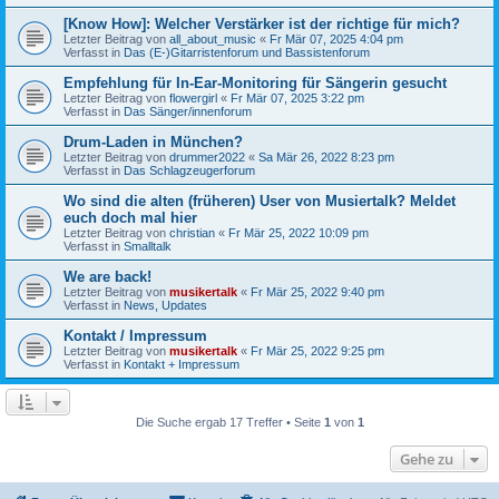
[Know How]: Welcher Verstärker ist der richtige für mich?
Letzter Beitrag von
all_about_music
«
Fr Mär 07, 2025 4:04 pm
Verfasst in
Das (E-)Gitarristenforum und Bassistenforum
Empfehlung für In-Ear-Monitoring für Sängerin gesucht
Letzter Beitrag von
flowergirl
«
Fr Mär 07, 2025 3:22 pm
Verfasst in
Das Sänger/innenforum
Drum-Laden in München?
Letzter Beitrag von
drummer2022
«
Sa Mär 26, 2022 8:23 pm
Verfasst in
Das Schlagzeugerforum
Wo sind die alten (früheren) User von Musiertalk? Meldet
euch doch mal hier
Letzter Beitrag von
christian
«
Fr Mär 25, 2022 10:09 pm
Verfasst in
Smalltalk
We are back!
Letzter Beitrag von
musikertalk
«
Fr Mär 25, 2022 9:40 pm
Verfasst in
News, Updates
Kontakt / Impressum
Letzter Beitrag von
musikertalk
«
Fr Mär 25, 2022 9:25 pm
Verfasst in
Kontakt + Impressum
Die Suche ergab 17 Treffer • Seite
1
von
1
Gehe zu