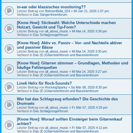
in-ear oder klassisches monitoring??
Letzter Beitrag von
BühnenBella_024
«
Mi Jan 21, 2026 1:07 pm
Verfasst in
Das Sänger/innenforum
[Know How]: Stickwahl: Welche Unterschiede machen
Holzart, Gewicht und Tip-Form?
Letzter Beitrag von
all_about_music
«
Mi Mai 14, 2025 3:39 pm
Verfasst in
Das Schlagzeugerforum
[Know How]: Aktiv vs. Passiv – Vor- und Nachteile aktiver
und passiver Bässe
Letzter Beitrag von
all_about_music
«
Mi Mai 14, 2025 3:30 pm
Verfasst in
Das (E-)Gitarristenforum und Bassistenforum
[Know How]: Gitarren stimmen – Grundlagen, Methoden und
häufige Fehlerquellen
Letzter Beitrag von
all_about_music
«
Mi Mai 14, 2025 3:27 pm
Verfasst in
Das (E-)Gitarristenforum und Bassistenforum
Line6 Helix für Rock-Sounds?
Letzter Beitrag von
RockingSparky
«
Sa Mär 08, 2025 8:30 pm
Verfasst in
Das (E-)Gitarristenforum und Bassistenforum
Wer hat das Schlagzeug erfunden? Die Geschichte des
Drumsets
Letzter Beitrag von
all_about_music
«
Fr Mär 07, 2025 4:29 pm
Verfasst in
Das Schlagzeugerforum
[Know How]: Worauf sollten Einsteiger beim Gitarrenkauf
achten?
Letzter Beitrag von
all_about_music
«
Fr Mär 07, 2025 4:12 pm
Verfasst in
Das (E-)Gitarristenforum und Bassistenforum