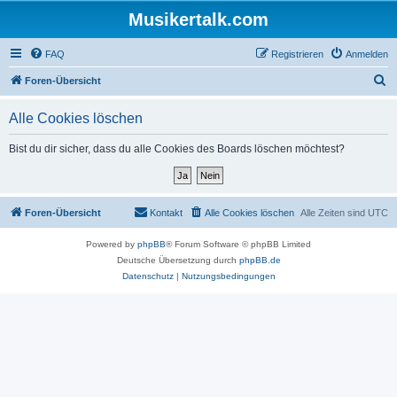
Musikertalk.com
FAQ
Registrieren
Anmelden
S
Foren-Übersicht
u
Alle Cookies löschen
c
h
Bist du dir sicher, dass du alle Cookies des Boards löschen möchtest?
e
Foren-Übersicht
Kontakt
Alle Cookies löschen
Alle Zeiten sind
UTC
Powered by
phpBB
® Forum Software © phpBB Limited
Deutsche Übersetzung durch
phpBB.de
Datenschutz
|
Nutzungsbedingungen