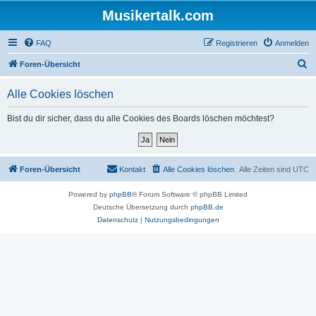
Musikertalk.com
FAQ
Registrieren
Anmelden
S
Foren-Übersicht
u
Alle Cookies löschen
c
h
Bist du dir sicher, dass du alle Cookies des Boards löschen möchtest?
e
Foren-Übersicht
Kontakt
Alle Cookies löschen
Alle Zeiten sind
UTC
Powered by
phpBB
® Forum Software © phpBB Limited
Deutsche Übersetzung durch
phpBB.de
Datenschutz
|
Nutzungsbedingungen