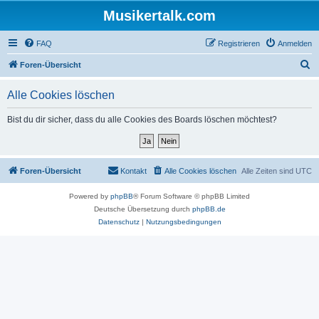
Musikertalk.com
FAQ
Registrieren
Anmelden
S
Foren-Übersicht
u
Alle Cookies löschen
c
h
Bist du dir sicher, dass du alle Cookies des Boards löschen möchtest?
e
Foren-Übersicht
Kontakt
Alle Cookies löschen
Alle Zeiten sind
UTC
Powered by
phpBB
® Forum Software © phpBB Limited
Deutsche Übersetzung durch
phpBB.de
Datenschutz
|
Nutzungsbedingungen