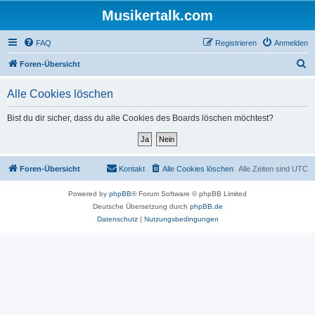
Musikertalk.com
FAQ
Registrieren
Anmelden
S
Foren-Übersicht
u
Alle Cookies löschen
c
h
Bist du dir sicher, dass du alle Cookies des Boards löschen möchtest?
e
Foren-Übersicht
Kontakt
Alle Cookies löschen
Alle Zeiten sind
UTC
Powered by
phpBB
® Forum Software © phpBB Limited
Deutsche Übersetzung durch
phpBB.de
Datenschutz
|
Nutzungsbedingungen