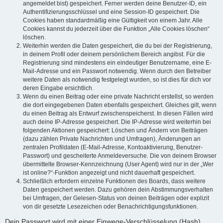
angemeldet bist) gespeichert. Ferner werden deine Benutzer-ID, ein
Authentifizierungsschlüssel und eine Session-ID gespeichert. Die
Cookies haben standardmäßig eine Gültigkeit von einem Jahr. Alle
Cookies kannst du jederzeit über die Funktion „Alle Cookies löschen“
löschen.
Weiterhin werden die Daten gespeichert, die du bei der Registrierung,
in deinem Profil oder deinem persönlichem Bereich angibst. Für die
Registrierung sind mindestens ein eindeutiger Benutzername, eine E-
Mail-Adresse und ein Passwort notwendig. Wenn durch den Betreiber
weitere Daten als notwendig festgelegt wurden, so ist dies für dich vor
deren Eingabe ersichtlich.
Wenn du einen Beitrag oder eine private Nachricht erstellst, so werden
die dort eingegebenen Daten ebenfalls gespeichert. Gleiches gilt, wenn
du einen Beitrag als Entwurf zwischenspeicherst. In diesen Fällen wird
auch deine IP-Adresse gespeichert. Die IP-Adresse wird weiterhin bei
folgenden Aktionen gespeichert: Löschen und Ändern von Beiträgen
(dazu zählen Private Nachrichten und Umfragen), Änderungen an
zentralen Profildaten (E-Mail-Adresse, Kontoaktivierung, Benutzer-
Passwort) und gescheiterte Anmeldeversuche. Die von deinem Browser
übermittelte Browser-Kennzeichnung (User Agent) wird nur in der „Wer
ist online?“-Funktion angezeigt und nicht dauerhaft gespeichert.
Schließlich erfordern einzelne Funktionen des Boards, dass weitere
Daten gespeichert werden. Dazu gehören dein Abstimmungsverhalten
bei Umfragen, der Gelesen-Status von deinen Beiträgen oder explizit
von dir gesetzte Lesezeichen oder Benachrichtigungsfunktionen.
Dein Passwort wird mit einer Einwege-Verschlüsselung (Hash)