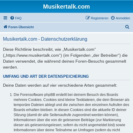
Musikertalk.com
FAQ
Registrieren
Anmelden
S
Foren-Übersicht
u
Musikertalk.com - Datenschutzerklärung
c
h
Diese Richtlinie beschreibt, wie „Musikertalk.com“
(„https://www.musikertalk.com“) (im Folgenden „der Betreiber“) die
e
Daten verwendet, die während deines Foren-Besuchs gesammelt
werden.
UMFANG UND ART DER DATENSPEICHERUNG
Deine Daten werden auf vier verschiedene Arten gesammelt:
Die Forensoftware phpBB erstellt bei deinem Besuch des Boards
mehrere Cookies. Cookies sind kleine Textdateien, die dein Browser als
temporäre Dateien ablegt und die zwischen den einzelnen Aufrufen des
Boards erhalten bleiben. In diesen Cookies sind die aktuelle ID deiner
Sitzung (damit dir alle Seitenaufrufe zugeordnet werden können),
Informationen über die von dir gelesenen Beiträge (zur Markierung
dieser als gelesen/ungelesen; sofern du nicht angemeldet bist) sowie
Informationen über deine Teilnahme an Umfragen (sofern du nicht