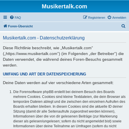
Musikertalk.com
FAQ
Registrieren
Anmelden
S
Foren-Übersicht
u
Musikertalk.com - Datenschutzerklärung
c
h
Diese Richtlinie beschreibt, wie „Musikertalk.com“
(„https://www.musikertalk.com“) (im Folgenden „der Betreiber“) die
e
Daten verwendet, die während deines Foren-Besuchs gesammelt
werden.
UMFANG UND ART DER DATENSPEICHERUNG
Deine Daten werden auf vier verschiedene Arten gesammelt:
Die Forensoftware phpBB erstellt bei deinem Besuch des Boards
mehrere Cookies. Cookies sind kleine Textdateien, die dein Browser als
temporäre Dateien ablegt und die zwischen den einzelnen Aufrufen des
Boards erhalten bleiben. In diesen Cookies sind die aktuelle ID deiner
Sitzung (damit dir alle Seitenaufrufe zugeordnet werden können),
Informationen über die von dir gelesenen Beiträge (zur Markierung
dieser als gelesen/ungelesen; sofern du nicht angemeldet bist) sowie
Informationen über deine Teilnahme an Umfragen (sofern du nicht