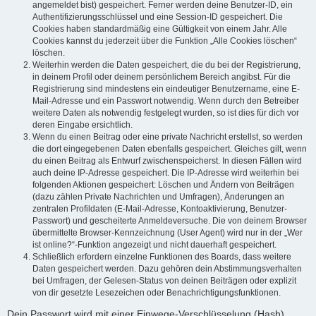
angemeldet bist) gespeichert. Ferner werden deine Benutzer-ID, ein
Authentifizierungsschlüssel und eine Session-ID gespeichert. Die
Cookies haben standardmäßig eine Gültigkeit von einem Jahr. Alle
Cookies kannst du jederzeit über die Funktion „Alle Cookies löschen“
löschen.
Weiterhin werden die Daten gespeichert, die du bei der Registrierung,
in deinem Profil oder deinem persönlichem Bereich angibst. Für die
Registrierung sind mindestens ein eindeutiger Benutzername, eine E-
Mail-Adresse und ein Passwort notwendig. Wenn durch den Betreiber
weitere Daten als notwendig festgelegt wurden, so ist dies für dich vor
deren Eingabe ersichtlich.
Wenn du einen Beitrag oder eine private Nachricht erstellst, so werden
die dort eingegebenen Daten ebenfalls gespeichert. Gleiches gilt, wenn
du einen Beitrag als Entwurf zwischenspeicherst. In diesen Fällen wird
auch deine IP-Adresse gespeichert. Die IP-Adresse wird weiterhin bei
folgenden Aktionen gespeichert: Löschen und Ändern von Beiträgen
(dazu zählen Private Nachrichten und Umfragen), Änderungen an
zentralen Profildaten (E-Mail-Adresse, Kontoaktivierung, Benutzer-
Passwort) und gescheiterte Anmeldeversuche. Die von deinem Browser
übermittelte Browser-Kennzeichnung (User Agent) wird nur in der „Wer
ist online?“-Funktion angezeigt und nicht dauerhaft gespeichert.
Schließlich erfordern einzelne Funktionen des Boards, dass weitere
Daten gespeichert werden. Dazu gehören dein Abstimmungsverhalten
bei Umfragen, der Gelesen-Status von deinen Beiträgen oder explizit
von dir gesetzte Lesezeichen oder Benachrichtigungsfunktionen.
Dein Passwort wird mit einer Einwege-Verschlüsselung (Hash)