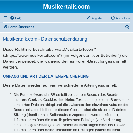
Musikertalk.com
FAQ
Registrieren
Anmelden
S
Foren-Übersicht
u
Musikertalk.com - Datenschutzerklärung
c
h
Diese Richtlinie beschreibt, wie „Musikertalk.com“
(„https://www.musikertalk.com“) (im Folgenden „der Betreiber“) die
e
Daten verwendet, die während deines Foren-Besuchs gesammelt
werden.
UMFANG UND ART DER DATENSPEICHERUNG
Deine Daten werden auf vier verschiedene Arten gesammelt:
Die Forensoftware phpBB erstellt bei deinem Besuch des Boards
mehrere Cookies. Cookies sind kleine Textdateien, die dein Browser als
temporäre Dateien ablegt und die zwischen den einzelnen Aufrufen des
Boards erhalten bleiben. In diesen Cookies sind die aktuelle ID deiner
Sitzung (damit dir alle Seitenaufrufe zugeordnet werden können),
Informationen über die von dir gelesenen Beiträge (zur Markierung
dieser als gelesen/ungelesen; sofern du nicht angemeldet bist) sowie
Informationen über deine Teilnahme an Umfragen (sofern du nicht