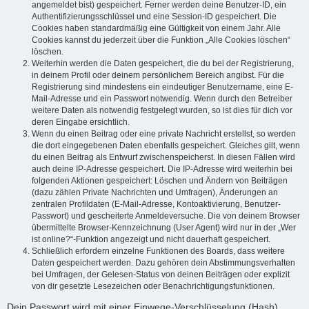
angemeldet bist) gespeichert. Ferner werden deine Benutzer-ID, ein
Authentifizierungsschlüssel und eine Session-ID gespeichert. Die
Cookies haben standardmäßig eine Gültigkeit von einem Jahr. Alle
Cookies kannst du jederzeit über die Funktion „Alle Cookies löschen“
löschen.
Weiterhin werden die Daten gespeichert, die du bei der Registrierung,
in deinem Profil oder deinem persönlichem Bereich angibst. Für die
Registrierung sind mindestens ein eindeutiger Benutzername, eine E-
Mail-Adresse und ein Passwort notwendig. Wenn durch den Betreiber
weitere Daten als notwendig festgelegt wurden, so ist dies für dich vor
deren Eingabe ersichtlich.
Wenn du einen Beitrag oder eine private Nachricht erstellst, so werden
die dort eingegebenen Daten ebenfalls gespeichert. Gleiches gilt, wenn
du einen Beitrag als Entwurf zwischenspeicherst. In diesen Fällen wird
auch deine IP-Adresse gespeichert. Die IP-Adresse wird weiterhin bei
folgenden Aktionen gespeichert: Löschen und Ändern von Beiträgen
(dazu zählen Private Nachrichten und Umfragen), Änderungen an
zentralen Profildaten (E-Mail-Adresse, Kontoaktivierung, Benutzer-
Passwort) und gescheiterte Anmeldeversuche. Die von deinem Browser
übermittelte Browser-Kennzeichnung (User Agent) wird nur in der „Wer
ist online?“-Funktion angezeigt und nicht dauerhaft gespeichert.
Schließlich erfordern einzelne Funktionen des Boards, dass weitere
Daten gespeichert werden. Dazu gehören dein Abstimmungsverhalten
bei Umfragen, der Gelesen-Status von deinen Beiträgen oder explizit
von dir gesetzte Lesezeichen oder Benachrichtigungsfunktionen.
Dein Passwort wird mit einer Einwege-Verschlüsselung (Hash)