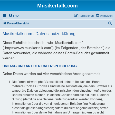
Musikertalk.com
FAQ
Registrieren
Anmelden
S
Foren-Übersicht
u
Musikertalk.com - Datenschutzerklärung
c
h
Diese Richtlinie beschreibt, wie „Musikertalk.com“
(„https://www.musikertalk.com“) (im Folgenden „der Betreiber“) die
e
Daten verwendet, die während deines Foren-Besuchs gesammelt
werden.
UMFANG UND ART DER DATENSPEICHERUNG
Deine Daten werden auf vier verschiedene Arten gesammelt:
Die Forensoftware phpBB erstellt bei deinem Besuch des Boards
mehrere Cookies. Cookies sind kleine Textdateien, die dein Browser als
temporäre Dateien ablegt und die zwischen den einzelnen Aufrufen des
Boards erhalten bleiben. In diesen Cookies sind die aktuelle ID deiner
Sitzung (damit dir alle Seitenaufrufe zugeordnet werden können),
Informationen über die von dir gelesenen Beiträge (zur Markierung
dieser als gelesen/ungelesen; sofern du nicht angemeldet bist) sowie
Informationen über deine Teilnahme an Umfragen (sofern du nicht