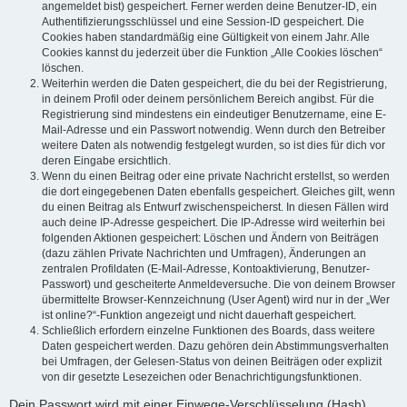
angemeldet bist) gespeichert. Ferner werden deine Benutzer-ID, ein
Authentifizierungsschlüssel und eine Session-ID gespeichert. Die
Cookies haben standardmäßig eine Gültigkeit von einem Jahr. Alle
Cookies kannst du jederzeit über die Funktion „Alle Cookies löschen“
löschen.
Weiterhin werden die Daten gespeichert, die du bei der Registrierung,
in deinem Profil oder deinem persönlichem Bereich angibst. Für die
Registrierung sind mindestens ein eindeutiger Benutzername, eine E-
Mail-Adresse und ein Passwort notwendig. Wenn durch den Betreiber
weitere Daten als notwendig festgelegt wurden, so ist dies für dich vor
deren Eingabe ersichtlich.
Wenn du einen Beitrag oder eine private Nachricht erstellst, so werden
die dort eingegebenen Daten ebenfalls gespeichert. Gleiches gilt, wenn
du einen Beitrag als Entwurf zwischenspeicherst. In diesen Fällen wird
auch deine IP-Adresse gespeichert. Die IP-Adresse wird weiterhin bei
folgenden Aktionen gespeichert: Löschen und Ändern von Beiträgen
(dazu zählen Private Nachrichten und Umfragen), Änderungen an
zentralen Profildaten (E-Mail-Adresse, Kontoaktivierung, Benutzer-
Passwort) und gescheiterte Anmeldeversuche. Die von deinem Browser
übermittelte Browser-Kennzeichnung (User Agent) wird nur in der „Wer
ist online?“-Funktion angezeigt und nicht dauerhaft gespeichert.
Schließlich erfordern einzelne Funktionen des Boards, dass weitere
Daten gespeichert werden. Dazu gehören dein Abstimmungsverhalten
bei Umfragen, der Gelesen-Status von deinen Beiträgen oder explizit
von dir gesetzte Lesezeichen oder Benachrichtigungsfunktionen.
Dein Passwort wird mit einer Einwege-Verschlüsselung (Hash)