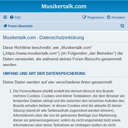
Musikertalk.com
FAQ
Registrieren
Anmelden
S
Foren-Übersicht
u
Musikertalk.com - Datenschutzerklärung
c
h
Diese Richtlinie beschreibt, wie „Musikertalk.com“
(„https://www.musikertalk.com“) (im Folgenden „der Betreiber“) die
e
Daten verwendet, die während deines Foren-Besuchs gesammelt
werden.
UMFANG UND ART DER DATENSPEICHERUNG
Deine Daten werden auf vier verschiedene Arten gesammelt:
Die Forensoftware phpBB erstellt bei deinem Besuch des Boards
mehrere Cookies. Cookies sind kleine Textdateien, die dein Browser als
temporäre Dateien ablegt und die zwischen den einzelnen Aufrufen des
Boards erhalten bleiben. In diesen Cookies sind die aktuelle ID deiner
Sitzung (damit dir alle Seitenaufrufe zugeordnet werden können),
Informationen über die von dir gelesenen Beiträge (zur Markierung
dieser als gelesen/ungelesen; sofern du nicht angemeldet bist) sowie
Informationen über deine Teilnahme an Umfragen (sofern du nicht