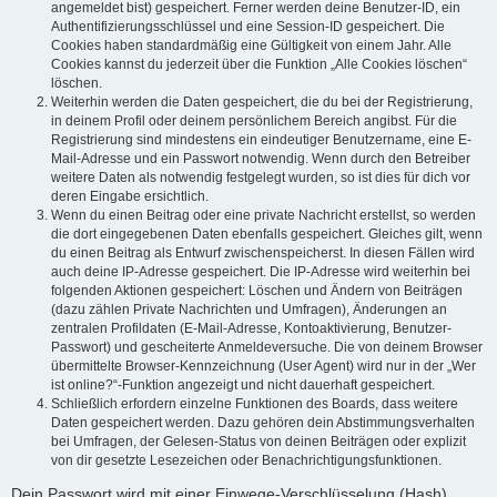
angemeldet bist) gespeichert. Ferner werden deine Benutzer-ID, ein
Authentifizierungsschlüssel und eine Session-ID gespeichert. Die
Cookies haben standardmäßig eine Gültigkeit von einem Jahr. Alle
Cookies kannst du jederzeit über die Funktion „Alle Cookies löschen“
löschen.
Weiterhin werden die Daten gespeichert, die du bei der Registrierung,
in deinem Profil oder deinem persönlichem Bereich angibst. Für die
Registrierung sind mindestens ein eindeutiger Benutzername, eine E-
Mail-Adresse und ein Passwort notwendig. Wenn durch den Betreiber
weitere Daten als notwendig festgelegt wurden, so ist dies für dich vor
deren Eingabe ersichtlich.
Wenn du einen Beitrag oder eine private Nachricht erstellst, so werden
die dort eingegebenen Daten ebenfalls gespeichert. Gleiches gilt, wenn
du einen Beitrag als Entwurf zwischenspeicherst. In diesen Fällen wird
auch deine IP-Adresse gespeichert. Die IP-Adresse wird weiterhin bei
folgenden Aktionen gespeichert: Löschen und Ändern von Beiträgen
(dazu zählen Private Nachrichten und Umfragen), Änderungen an
zentralen Profildaten (E-Mail-Adresse, Kontoaktivierung, Benutzer-
Passwort) und gescheiterte Anmeldeversuche. Die von deinem Browser
übermittelte Browser-Kennzeichnung (User Agent) wird nur in der „Wer
ist online?“-Funktion angezeigt und nicht dauerhaft gespeichert.
Schließlich erfordern einzelne Funktionen des Boards, dass weitere
Daten gespeichert werden. Dazu gehören dein Abstimmungsverhalten
bei Umfragen, der Gelesen-Status von deinen Beiträgen oder explizit
von dir gesetzte Lesezeichen oder Benachrichtigungsfunktionen.
Dein Passwort wird mit einer Einwege-Verschlüsselung (Hash)