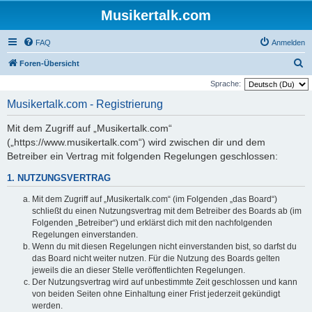
Musikertalk.com
FAQ
Anmelden
S
Foren-Übersicht
u
Sprache:
c
Musikertalk.com - Registrierung
h
Mit dem Zugriff auf „Musikertalk.com“
e
(„https://www.musikertalk.com“) wird zwischen dir und dem
Betreiber ein Vertrag mit folgenden Regelungen geschlossen:
1. NUTZUNGSVERTRAG
Mit dem Zugriff auf „Musikertalk.com“ (im Folgenden „das Board“)
schließt du einen Nutzungsvertrag mit dem Betreiber des Boards ab (im
Folgenden „Betreiber“) und erklärst dich mit den nachfolgenden
Regelungen einverstanden.
Wenn du mit diesen Regelungen nicht einverstanden bist, so darfst du
das Board nicht weiter nutzen. Für die Nutzung des Boards gelten
jeweils die an dieser Stelle veröffentlichten Regelungen.
Der Nutzungsvertrag wird auf unbestimmte Zeit geschlossen und kann
von beiden Seiten ohne Einhaltung einer Frist jederzeit gekündigt
werden.