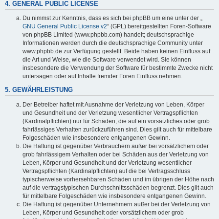
4. GENERAL PUBLIC LICENSE
Du nimmst zur Kenntnis, dass es sich bei phpBB um eine unter der „
GNU General Public License v2
“ (GPL) bereitgestellten Foren-Software
von phpBB Limited (www.phpbb.com) handelt; deutschsprachige
Informationen werden durch die deutschsprachige Community unter
www.phpbb.de zur Verfügung gestellt. Beide haben keinen Einfluss auf
die Art und Weise, wie die Software verwendet wird. Sie können
insbesondere die Verwendung der Software für bestimmte Zwecke nicht
untersagen oder auf Inhalte fremder Foren Einfluss nehmen.
5. GEWÄHRLEISTUNG
Der Betreiber haftet mit Ausnahme der Verletzung von Leben, Körper
und Gesundheit und der Verletzung wesentlicher Vertragspflichten
(Kardinalpflichten) nur für Schäden, die auf ein vorsätzliches oder grob
fahrlässiges Verhalten zurückzuführen sind. Dies gilt auch für mittelbare
Folgeschäden wie insbesondere entgangenen Gewinn.
Die Haftung ist gegenüber Verbrauchern außer bei vorsätzlichem oder
grob fahrlässigem Verhalten oder bei Schäden aus der Verletzung von
Leben, Körper und Gesundheit und der Verletzung wesentlicher
Vertragspflichten (Kardinalpflichten) auf die bei Vertragsschluss
typischerweise vorhersehbaren Schäden und im übrigen der Höhe nach
auf die vertragstypischen Durchschnittsschäden begrenzt. Dies gilt auch
für mittelbare Folgeschäden wie insbesondere entgangenen Gewinn.
Die Haftung ist gegenüber Unternehmern außer bei der Verletzung von
Leben, Körper und Gesundheit oder vorsätzlichem oder grob