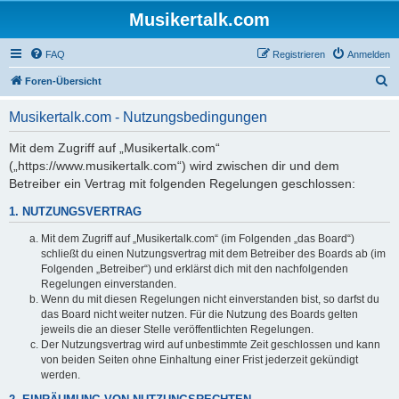
Musikertalk.com
FAQ
Registrieren
Anmelden
S
Foren-Übersicht
u
Musikertalk.com - Nutzungsbedingungen
c
h
Mit dem Zugriff auf „Musikertalk.com“
(„https://www.musikertalk.com“) wird zwischen dir und dem
e
Betreiber ein Vertrag mit folgenden Regelungen geschlossen:
1. NUTZUNGSVERTRAG
Mit dem Zugriff auf „Musikertalk.com“ (im Folgenden „das Board“)
schließt du einen Nutzungsvertrag mit dem Betreiber des Boards ab (im
Folgenden „Betreiber“) und erklärst dich mit den nachfolgenden
Regelungen einverstanden.
Wenn du mit diesen Regelungen nicht einverstanden bist, so darfst du
das Board nicht weiter nutzen. Für die Nutzung des Boards gelten
jeweils die an dieser Stelle veröffentlichten Regelungen.
Der Nutzungsvertrag wird auf unbestimmte Zeit geschlossen und kann
von beiden Seiten ohne Einhaltung einer Frist jederzeit gekündigt
werden.