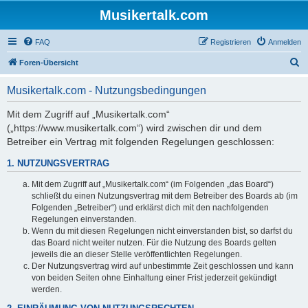
Musikertalk.com
FAQ
Registrieren
Anmelden
S
Foren-Übersicht
u
Musikertalk.com - Nutzungsbedingungen
c
h
Mit dem Zugriff auf „Musikertalk.com“
(„https://www.musikertalk.com“) wird zwischen dir und dem
e
Betreiber ein Vertrag mit folgenden Regelungen geschlossen:
1. NUTZUNGSVERTRAG
Mit dem Zugriff auf „Musikertalk.com“ (im Folgenden „das Board“)
schließt du einen Nutzungsvertrag mit dem Betreiber des Boards ab (im
Folgenden „Betreiber“) und erklärst dich mit den nachfolgenden
Regelungen einverstanden.
Wenn du mit diesen Regelungen nicht einverstanden bist, so darfst du
das Board nicht weiter nutzen. Für die Nutzung des Boards gelten
jeweils die an dieser Stelle veröffentlichten Regelungen.
Der Nutzungsvertrag wird auf unbestimmte Zeit geschlossen und kann
von beiden Seiten ohne Einhaltung einer Frist jederzeit gekündigt
werden.