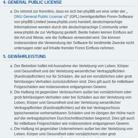
4. GENERAL PUBLIC LICENSE
Du nimmst zur Kenntnis, dass es sich bei phpBB um eine unter der „
GNU General Public License v2
“ (GPL) bereitgestellten Foren-Software
von phpBB Limited (www.phpbb.com) handelt; deutschsprachige
Informationen werden durch die deutschsprachige Community unter
www.phpbb.de zur Verfügung gestellt. Beide haben keinen Einfluss auf
die Art und Weise, wie die Software verwendet wird. Sie können
insbesondere die Verwendung der Software für bestimmte Zwecke nicht
untersagen oder auf Inhalte fremder Foren Einfluss nehmen.
5. GEWÄHRLEISTUNG
Der Betreiber haftet mit Ausnahme der Verletzung von Leben, Körper
und Gesundheit und der Verletzung wesentlicher Vertragspflichten
(Kardinalpflichten) nur für Schäden, die auf ein vorsätzliches oder grob
fahrlässiges Verhalten zurückzuführen sind. Dies gilt auch für mittelbare
Folgeschäden wie insbesondere entgangenen Gewinn.
Die Haftung ist gegenüber Verbrauchern außer bei vorsätzlichem oder
grob fahrlässigem Verhalten oder bei Schäden aus der Verletzung von
Leben, Körper und Gesundheit und der Verletzung wesentlicher
Vertragspflichten (Kardinalpflichten) auf die bei Vertragsschluss
typischerweise vorhersehbaren Schäden und im übrigen der Höhe nach
auf die vertragstypischen Durchschnittsschäden begrenzt. Dies gilt auch
für mittelbare Folgeschäden wie insbesondere entgangenen Gewinn.
Die Haftung ist gegenüber Unternehmern außer bei der Verletzung von
Leben, Körper und Gesundheit oder vorsätzlichem oder grob