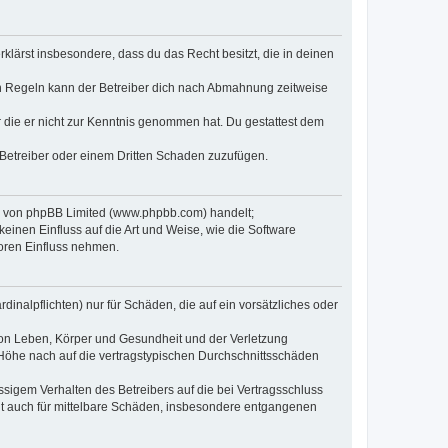
erklärst insbesondere, dass du das Recht besitzt, die in deinen
n Regeln kann der Betreiber dich nach Abmahnung zeitweise
er die er nicht zur Kenntnis genommen hat. Du gestattest dem
 Betreiber oder einem Dritten Schaden zuzufügen.
re von phpBB Limited (www.phpbb.com) handelt;
inen Einfluss auf die Art und Weise, wie die Software
oren Einfluss nehmen.
inalpflichten) nur für Schäden, die auf ein vorsätzliches oder
von Leben, Körper und Gesundheit und der Verletzung
r Höhe nach auf die vertragstypischen Durchschnittsschäden
sigem Verhalten des Betreibers auf die bei Vertragsschluss
lt auch für mittelbare Schäden, insbesondere entgangenen