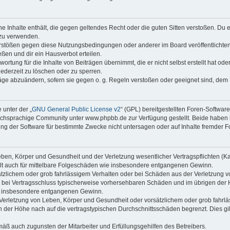
ine Inhalte enthält, die gegen geltendes Recht oder die guten Sitten verstoßen. Du 
 zu verwenden.
erstößen gegen diese Nutzungsbedingungen oder anderer im Board veröffentlichte
ßen und dir ein Hausverbot erteilen.
ortung für die Inhalte von Beiträgen übernimmt, die er nicht selbst erstellt hat od
jederzeit zu löschen oder zu sperren.
räge abzuändern, sofern sie gegen o. g. Regeln verstoßen oder geeignet sind, dem
 unter der „
GNU General Public License v2
“ (GPL) bereitgestellten Foren-Softwa
chsprachige Community unter www.phpbb.de zur Verfügung gestellt. Beide haben ke
g der Software für bestimmte Zwecke nicht untersagen oder auf Inhalte fremder F
ben, Körper und Gesundheit und der Verletzung wesentlicher Vertragspflichten (Kard
gilt auch für mittelbare Folgeschäden wie insbesondere entgangenen Gewinn.
ätzlichem oder grob fahrlässigem Verhalten oder bei Schäden aus der Verletzung 
 die bei Vertragsschluss typischerweise vorhersehbaren Schäden und im übrigen de
wie insbesondere entgangenen Gewinn.
erletzung von Leben, Körper und Gesundheit oder vorsätzlichem oder grob fahrläs
der Höhe nach auf die vertragstypischen Durchschnittsschäden begrenzt. Dies gi
mäß auch zugunsten der Mitarbeiter und Erfüllungsgehilfen des Betreibers.