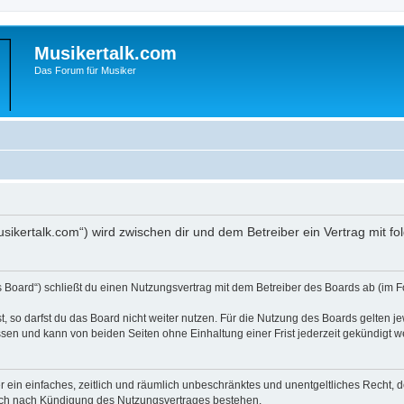
Musikertalk.com
Das Forum für Musiker
musikertalk.com“) wird zwischen dir und dem Betreiber ein Vertrag mit
s Board“) schließt du einen Nutzungsvertrag mit dem Betreiber des Boards ab (im F
 so darfst du das Board nicht weiter nutzen. Für die Nutzung des Boards gelten jew
sen und kann von beiden Seiten ohne Einhaltung einer Frist jederzeit gekündigt w
ber ein einfaches, zeitlich und räumlich unbeschränktes und unentgeltliches Recht
auch nach Kündigung des Nutzungsvertrages bestehen.