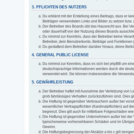
3. PFLICHTEN DES NUTZERS
Du erklärst mit der Erstellung eines Beitrags, dass er ke
Beiträgen verwendeten Links und Bilder zu setzen bzw.
Der Betreiber des Boards übt das Hausrecht aus. Bei V
oder dauerhaft von der Nutzung dieses Boards ausschlie
Du nimmst zur Kenntnis, dass der Betreiber keine Verantw
Betreiber, dein Benutzerkonto, Beiträge und Funktionen 
Du gestattest dem Betreiber darüber hinaus, deine Beit
4. GENERAL PUBLIC LICENSE
Du nimmst zur Kenntnis, dass es sich bei phpBB um eine
deutschsprachige Informationen werden durch die deuts
verwendet wird. Sie können insbesondere die Verwendun
5. GEWÄHRLEISTUNG
Der Betreiber haftet mit Ausnahme der Verletzung von Le
grob fahrlässiges Verhalten zurückzuführen sind. Dies 
Die Haftung ist gegenüber Verbrauchern außer bei vors
wesentlicher Vertragspflichten (Kardinalpflichten) auf
begrenzt. Dies gilt auch für mittelbare Folgeschäden 
Die Haftung ist gegenüber Unternehmern außer bei der V
typischerweise vorhersehbaren Schäden und im Übrigen 
Gewinn.
Die Haftungsbegrenzung der Absätze a bis c gilt sinnge