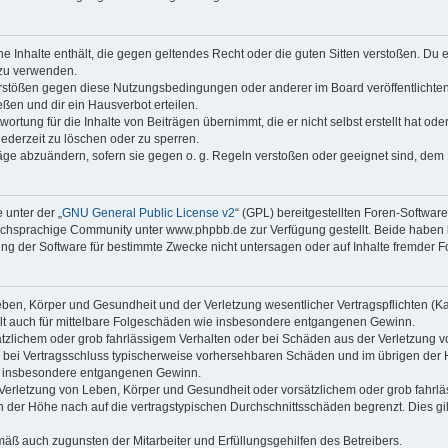
ine Inhalte enthält, die gegen geltendes Recht oder die guten Sitten verstoßen. Du 
 zu verwenden.
erstößen gegen diese Nutzungsbedingungen oder anderer im Board veröffentlichte
ßen und dir ein Hausverbot erteilen.
ortung für die Inhalte von Beiträgen übernimmt, die er nicht selbst erstellt hat od
jederzeit zu löschen oder zu sperren.
räge abzuändern, sofern sie gegen o. g. Regeln verstoßen oder geeignet sind, dem
 unter der „
GNU General Public License v2
“ (GPL) bereitgestellten Foren-Softwa
chsprachige Community unter www.phpbb.de zur Verfügung gestellt. Beide haben ke
g der Software für bestimmte Zwecke nicht untersagen oder auf Inhalte fremder F
ben, Körper und Gesundheit und der Verletzung wesentlicher Vertragspflichten (Kard
gilt auch für mittelbare Folgeschäden wie insbesondere entgangenen Gewinn.
ätzlichem oder grob fahrlässigem Verhalten oder bei Schäden aus der Verletzung 
 die bei Vertragsschluss typischerweise vorhersehbaren Schäden und im übrigen de
wie insbesondere entgangenen Gewinn.
erletzung von Leben, Körper und Gesundheit oder vorsätzlichem oder grob fahrläs
der Höhe nach auf die vertragstypischen Durchschnittsschäden begrenzt. Dies gi
mäß auch zugunsten der Mitarbeiter und Erfüllungsgehilfen des Betreibers.