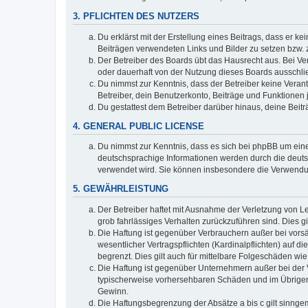
3. PFLICHTEN DES NUTZERS
Du erklärst mit der Erstellung eines Beitrags, dass er ke
Beiträgen verwendeten Links und Bilder zu setzen bzw.
Der Betreiber des Boards übt das Hausrecht aus. Bei V
oder dauerhaft von der Nutzung dieses Boards ausschlie
Du nimmst zur Kenntnis, dass der Betreiber keine Verantw
Betreiber, dein Benutzerkonto, Beiträge und Funktionen 
Du gestattest dem Betreiber darüber hinaus, deine Beit
4. GENERAL PUBLIC LICENSE
Du nimmst zur Kenntnis, dass es sich bei phpBB um eine
deutschsprachige Informationen werden durch die deuts
verwendet wird. Sie können insbesondere die Verwendun
5. GEWÄHRLEISTUNG
Der Betreiber haftet mit Ausnahme der Verletzung von Le
grob fahrlässiges Verhalten zurückzuführen sind. Dies 
Die Haftung ist gegenüber Verbrauchern außer bei vors
wesentlicher Vertragspflichten (Kardinalpflichten) auf
begrenzt. Dies gilt auch für mittelbare Folgeschäden 
Die Haftung ist gegenüber Unternehmern außer bei der V
typischerweise vorhersehbaren Schäden und im Übrigen 
Gewinn.
Die Haftungsbegrenzung der Absätze a bis c gilt sinnge