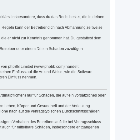
erklärst insbesondere, dass du das Recht besitzt, die in deinen
n Regeln kann der Betreiber dich nach Abmahnung zeitweise
er die er nicht zur Kenntnis genommen hat. Du gestattest dem
 Betreiber oder einem Dritten Schaden zuzufügen.
re von phpBB Limited (www.phpbb.com) handelt;
inen Einfluss auf die Art und Weise, wie die Software
oren Einfluss nehmen.
inalpflichten) nur für Schäden, die auf ein vorsätzliches oder
von Leben, Körper und Gesundheit und der Verletzung
r Höhe nach auf die vertragstypischen Durchschnittsschäden
sigem Verhalten des Betreibers auf die bei Vertragsschluss
lt auch für mittelbare Schäden, insbesondere entgangenen