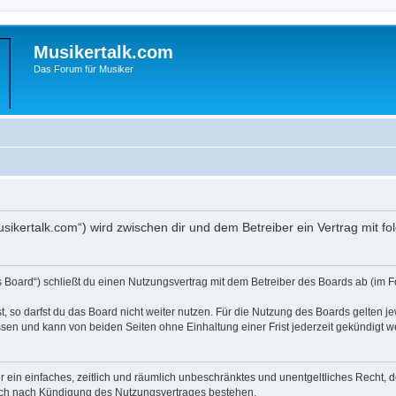
Musikertalk.com
Das Forum für Musiker
musikertalk.com“) wird zwischen dir und dem Betreiber ein Vertrag mit
s Board“) schließt du einen Nutzungsvertrag mit dem Betreiber des Boards ab (im F
 so darfst du das Board nicht weiter nutzen. Für die Nutzung des Boards gelten jew
sen und kann von beiden Seiten ohne Einhaltung einer Frist jederzeit gekündigt w
ber ein einfaches, zeitlich und räumlich unbeschränktes und unentgeltliches Recht
auch nach Kündigung des Nutzungsvertrages bestehen.