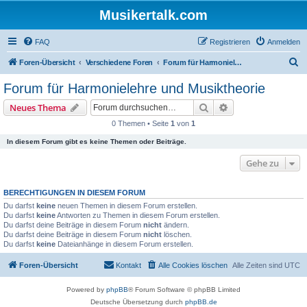
Musikertalk.com
FAQ
Registrieren
Anmelden
S
Foren-Übersicht
Verschiedene Foren
Forum für Harmonielehre und Musiktheorie
u
Forum für Harmonielehre und Musiktheorie
c
Suche
Erweiterte Suche
Neues Thema
h
0 Themen • Seite
1
von
1
e
In diesem Forum gibt es keine Themen oder Beiträge.
Gehe zu
BERECHTIGUNGEN IN DIESEM FORUM
Du darfst
keine
neuen Themen in diesem Forum erstellen.
Du darfst
keine
Antworten zu Themen in diesem Forum erstellen.
Du darfst deine Beiträge in diesem Forum
nicht
ändern.
Du darfst deine Beiträge in diesem Forum
nicht
löschen.
Du darfst
keine
Dateianhänge in diesem Forum erstellen.
Foren-Übersicht
Kontakt
Alle Cookies löschen
Alle Zeiten sind
UTC
Powered by
phpBB
® Forum Software © phpBB Limited
Deutsche Übersetzung durch
phpBB.de