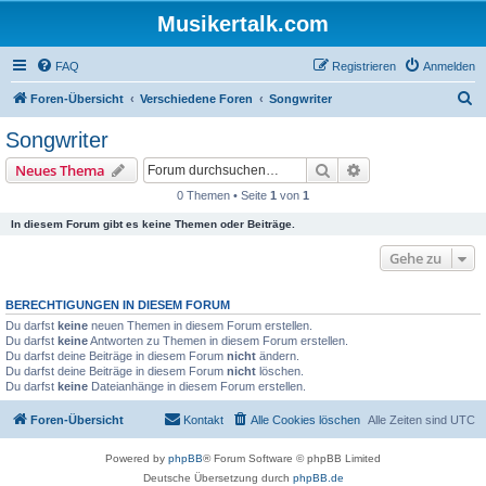
Musikertalk.com
FAQ
Registrieren
Anmelden
S
Foren-Übersicht
Verschiedene Foren
Songwriter
u
Songwriter
c
Suche
Erweiterte Suche
Neues Thema
h
0 Themen • Seite
1
von
1
e
In diesem Forum gibt es keine Themen oder Beiträge.
Gehe zu
BERECHTIGUNGEN IN DIESEM FORUM
Du darfst
keine
neuen Themen in diesem Forum erstellen.
Du darfst
keine
Antworten zu Themen in diesem Forum erstellen.
Du darfst deine Beiträge in diesem Forum
nicht
ändern.
Du darfst deine Beiträge in diesem Forum
nicht
löschen.
Du darfst
keine
Dateianhänge in diesem Forum erstellen.
Foren-Übersicht
Kontakt
Alle Cookies löschen
Alle Zeiten sind
UTC
Powered by
phpBB
® Forum Software © phpBB Limited
Deutsche Übersetzung durch
phpBB.de