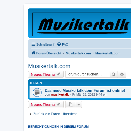
Schnellzugriff
FAQ
Foren-Übersicht
Musikertalk.com
Musikertalk.com
Musikertalk.com
Suche
Erw
Neues Thema
THEMEN
Das neue Musikertalk.com Forum ist online!
von
musikertalk
»
Fr Mär 25, 2022 9:44 pm
Neues Thema
Zurück zur Foren-Übersicht
BERECHTIGUNGEN IN DIESEM FORUM