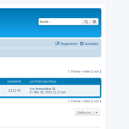
Suche
Erweiterte Suche
Registrieren
Anmelden
1 Thema • Seite
1
von
1
ZUGRIFFE
LETZTER BEITRAG
von
livemusiker
212179
Fr Mär 25, 2022 11:17 pm
1 Thema • Seite
1
von
1
Gehe zu