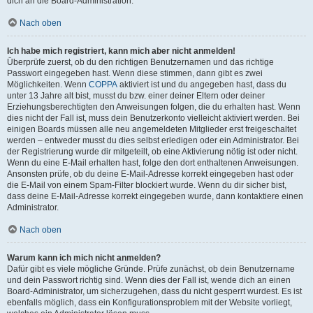
dich an die Board-Administration.
Nach oben
Ich habe mich registriert, kann mich aber nicht anmelden!
Überprüfe zuerst, ob du den richtigen Benutzernamen und das richtige
Passwort eingegeben hast. Wenn diese stimmen, dann gibt es zwei
Möglichkeiten. Wenn
COPPA
aktiviert ist und du angegeben hast, dass du
unter 13 Jahre alt bist, musst du bzw. einer deiner Eltern oder deiner
Erziehungsberechtigten den Anweisungen folgen, die du erhalten hast. Wenn
dies nicht der Fall ist, muss dein Benutzerkonto vielleicht aktiviert werden. Bei
einigen Boards müssen alle neu angemeldeten Mitglieder erst freigeschaltet
werden – entweder musst du dies selbst erledigen oder ein Administrator. Bei
der Registrierung wurde dir mitgeteilt, ob eine Aktivierung nötig ist oder nicht.
Wenn du eine E-Mail erhalten hast, folge den dort enthaltenen Anweisungen.
Ansonsten prüfe, ob du deine E-Mail-Adresse korrekt eingegeben hast oder
die E-Mail von einem Spam-Filter blockiert wurde. Wenn du dir sicher bist,
dass deine E-Mail-Adresse korrekt eingegeben wurde, dann kontaktiere einen
Administrator.
Nach oben
Warum kann ich mich nicht anmelden?
Dafür gibt es viele mögliche Gründe. Prüfe zunächst, ob dein Benutzername
und dein Passwort richtig sind. Wenn dies der Fall ist, wende dich an einen
Board-Administrator, um sicherzugehen, dass du nicht gesperrt wurdest. Es ist
ebenfalls möglich, dass ein Konfigurationsproblem mit der Website vorliegt,