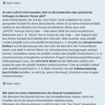
Nach oben
An wen soll ich mich wenden, falls es Beschwerden oder juristische
Anfragen zu diesem Forum gibt?
Jeder Administrator, der auf der „Das Team“-Seite aufgeführt ist, ist ein
geeigneter Kontakt für deine Beschwerde. Wenn du so keine Antwort erhältst,
solltest du den Besitzer der Domain kontaktieren (führe dazu eine
„WHOIS“-Abfrage
durch) oder — falls diese Seite bei einem kostenlosen
Webhoster wie z. B. Yahoo!, free.fr, funpic.de usw. liegt — den Support oder
den Abuse-Kontakt des betreffenden Dienstes. Bitte beachte, dass phpBB
Limited (phpBB.com) und phpBB Deutschland e. V. (phpBB.de)
absolut keinen
Einfluss
auf die Benutzung oder den oder die Benutzer der Forensoftware
haben und dafür in keiner Weise zur Verantwortung herangezogen werden
können. Kontaktiere daher nie phpBB Limited oder phpBB Deutschland e. V. in
Zusammenhang mit jeglichen juristischen Fragen (Unterlassungserklärungen,
Haftungsfragen usw.), die
sich nicht direkt
auf die Websiten phpbb.com,
phpbb.de oder die phpBB-Software selbst beziehen. Falls du phpBB Limited
oder phpBB Deutschland e. V. E-Mails schreibst, die die
Softwarenutzung
durch Dritte
betreffen, so wirst du, wenn überhaupt, höchstens eine knappe
Antwort erhalten.
Nach oben
Wie kann ich einen Administrator des Boards kontaktieren?
Alle Benutzer des Boards können das Kontaktformular nutzen, wenn die
Funktion durch die Board-Administration aktiviert wurde.
Mitglieder des Boards können zusätzlich den Link „Das Team“ verwenden.