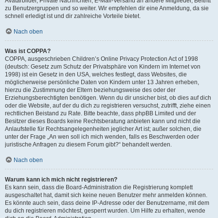
Avatarbilder, Private Nachrichten, E-Mail-Versand an andere Mitglieder, Beitritt
zu Benutzergruppen und so weiter. Wir empfehlen dir eine Anmeldung, da sie
schnell erledigt ist und dir zahlreiche Vorteile bietet.
Nach oben
Was ist COPPA?
COPPA, ausgeschrieben Children’s Online Privacy Protection Act of 1998
(deutsch: Gesetz zum Schutz der Privatsphäre von Kindern im Internet von
1998) ist ein Gesetz in den USA, welches festlegt, dass Websites, die
möglicherweise persönliche Daten von Kindern unter 13 Jahren erheben,
hierzu die Zustimmung der Eltern beziehungsweise des oder der
Erziehungsberechtigten benötigen. Wenn du dir unsicher bist, ob dies auf dich
oder die Website, auf der du dich zu registrieren versuchst, zutrifft, ziehe einen
rechtlichen Beistand zu Rate. Bitte beachte, dass phpBB Limited und der
Besitzer dieses Boards keine Rechtsberatung anbieten kann und nicht die
Anlaufstelle für Rechtsangelegenheiten jeglicher Art ist; außer solchen, die
unter der Frage „An wen soll ich mich wenden, falls es Beschwerden oder
juristische Anfragen zu diesem Forum gibt?“ behandelt werden.
Nach oben
Warum kann ich mich nicht registrieren?
Es kann sein, dass die Board-Administration die Registrierung komplett
ausgeschaltet hat, damit sich keine neuen Benutzer mehr anmelden können.
Es könnte auch sein, dass deine IP-Adresse oder der Benutzername, mit dem
du dich registrieren möchtest, gesperrt wurden. Um Hilfe zu erhalten, wende