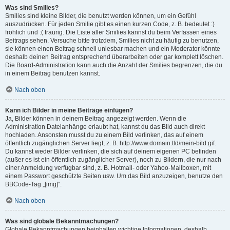
Was sind Smilies?
Smilies sind kleine Bilder, die benutzt werden können, um ein Gefühl
auszudrücken. Für jeden Smilie gibt es einen kurzen Code, z. B. bedeutet :)
fröhlich und :( traurig. Die Liste aller Smilies kannst du beim Verfassen eines
Beitrags sehen. Versuche bitte trotzdem, Smilies nicht zu häufig zu benutzen,
sie können einen Beitrag schnell unlesbar machen und ein Moderator könnte
deshalb deinen Beitrag entsprechend überarbeiten oder gar komplett löschen.
Die Board-Administration kann auch die Anzahl der Smilies begrenzen, die du
in einem Beitrag benutzen kannst.
Nach oben
Kann ich Bilder in meine Beiträge einfügen?
Ja, Bilder können in deinem Beitrag angezeigt werden. Wenn die
Administration Dateianhänge erlaubt hat, kannst du das Bild auch direkt
hochladen. Ansonsten musst du zu einem Bild verlinken, das auf einem
öffentlich zugänglichen Server liegt, z. B. http://www.domain.tld/mein-bild.gif.
Du kannst weder Bilder verlinken, die sich auf deinem eigenen PC befinden
(außer es ist ein öffentlich zugänglicher Server), noch zu Bildern, die nur nach
einer Anmeldung verfügbar sind, z. B. Hotmail- oder Yahoo-Mailboxen, mit
einem Passwort geschützte Seiten usw. Um das Bild anzuzeigen, benutze den
BBCode-Tag „[img]“.
Nach oben
Was sind globale Bekanntmachungen?
Globale Bekanntmachungen beinhalten wichtige Informationen, deshalb