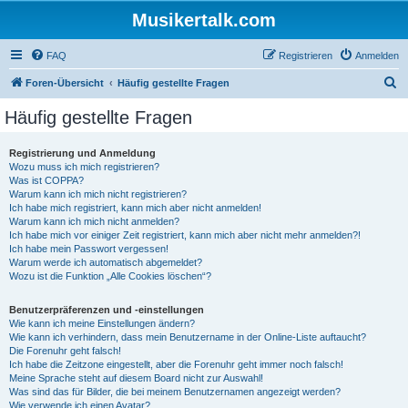
Musikertalk.com
FAQ
Registrieren
Anmelden
S
Foren-Übersicht
Häufig gestellte Fragen
u
Häufig gestellte Fragen
c
h
Registrierung und Anmeldung
Wozu muss ich mich registrieren?
e
Was ist COPPA?
Warum kann ich mich nicht registrieren?
Ich habe mich registriert, kann mich aber nicht anmelden!
Warum kann ich mich nicht anmelden?
Ich habe mich vor einiger Zeit registriert, kann mich aber nicht mehr anmelden?!
Ich habe mein Passwort vergessen!
Warum werde ich automatisch abgemeldet?
Wozu ist die Funktion „Alle Cookies löschen“?
Benutzerpräferenzen und -einstellungen
Wie kann ich meine Einstellungen ändern?
Wie kann ich verhindern, dass mein Benutzername in der Online-Liste auftaucht?
Die Forenuhr geht falsch!
Ich habe die Zeitzone eingestellt, aber die Forenuhr geht immer noch falsch!
Meine Sprache steht auf diesem Board nicht zur Auswahl!
Was sind das für Bilder, die bei meinem Benutzernamen angezeigt werden?
Wie verwende ich einen Avatar?