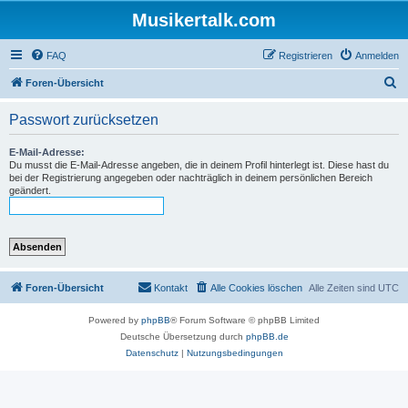
Musikertalk.com
FAQ
Registrieren
Anmelden
S
Foren-Übersicht
u
Passwort zurücksetzen
c
h
E-Mail-Adresse:
Du musst die E-Mail-Adresse angeben, die in deinem Profil hinterlegt ist. Diese hast du
e
bei der Registrierung angegeben oder nachträglich in deinem persönlichen Bereich
geändert.
Foren-Übersicht
Kontakt
Alle Cookies löschen
Alle Zeiten sind
UTC
Powered by
phpBB
® Forum Software © phpBB Limited
Deutsche Übersetzung durch
phpBB.de
Datenschutz
|
Nutzungsbedingungen