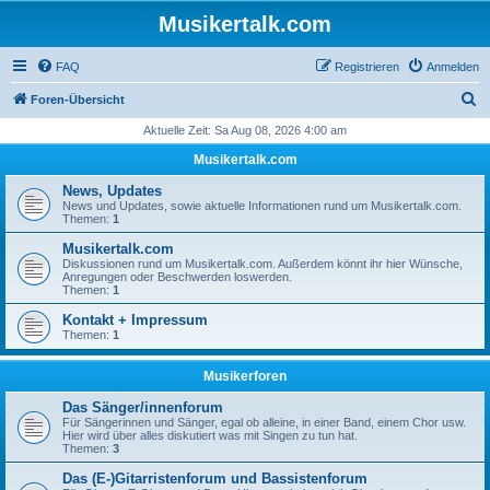
Musikertalk.com
FAQ
Registrieren
Anmelden
S
Foren-Übersicht
u
Aktuelle Zeit: Sa Aug 08, 2026 4:00 am
c
Musikertalk.com
h
News, Updates
e
News und Updates, sowie aktuelle Informationen rund um Musikertalk.com.
Themen:
1
Musikertalk.com
Diskussionen rund um Musikertalk.com. Außerdem könnt ihr hier Wünsche,
Anregungen oder Beschwerden loswerden.
Themen:
1
Kontakt + Impressum
Themen:
1
Musikerforen
Das Sänger/innenforum
Für Sängerinnen und Sänger, egal ob alleine, in einer Band, einem Chor usw.
Hier wird über alles diskutiert was mit Singen zu tun hat.
Themen:
3
Das (E-)Gitarristenforum und Bassistenforum