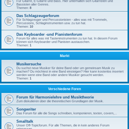
Für Gitarre, E-Gitarre und Bass. Hier unterhalten sich Gitarristen und
Bassisten aller Genres.
Themen:
8
Das Schlagzeugerforum
Für Schlagzeuger und Percussionisten - alles was mit Trommeln,
Percussions, Schlaginstrumenten usw. zu tun hat.
Themen:
10
Das Keyboarder -und Pianistenforum
Forum für alles was mit Tasteninstrumenten zu tun hat. In diesem Forum
können sich Keyboarder und Pianisten austauschen.
Themen:
1
Markt
Musikersuche
Du suchst neue Musiker für deine Band oder um gemeinsam Musik zu
machen? Du möchtest in eine Band einsteigen? Hier kann kostenlos inseriert
werden wenn eine Band oder andere Musiker gesucht werden.
Themen:
1
Verschiedene Foren
Forum für Harmonielehre und Musiktheorie
Zum diskutieren über die theoretischen Grundlagen der Musik.
Songwriter
Das Forum für alle die Songs schreiben, komponieren, texten, covern,...
Smalltalk
Unser Off-Topicforum. Für alle Themen, die in kein anderes Forum
reinpassen.