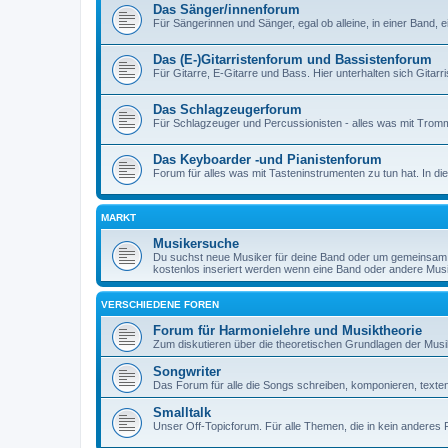
Das Sänger/innenforum
Für Sängerinnen und Sänger, egal ob alleine, in einer Band, e
Das (E-)Gitarristenforum und Bassistenforum
Für Gitarre, E-Gitarre und Bass. Hier unterhalten sich Gitarr
Das Schlagzeugerforum
Für Schlagzeuger und Percussionisten - alles was mit Tromm
Das Keyboarder -und Pianistenforum
Forum für alles was mit Tasteninstrumenten zu tun hat. In 
MARKT
Musikersuche
Du suchst neue Musiker für deine Band oder um gemeinsam 
kostenlos inseriert werden wenn eine Band oder andere Mus
VERSCHIEDENE FOREN
Forum für Harmonielehre und Musiktheorie
Zum diskutieren über die theoretischen Grundlagen der Musi
Songwriter
Das Forum für alle die Songs schreiben, komponieren, texten,
Smalltalk
Unser Off-Topicforum. Für alle Themen, die in kein anderes