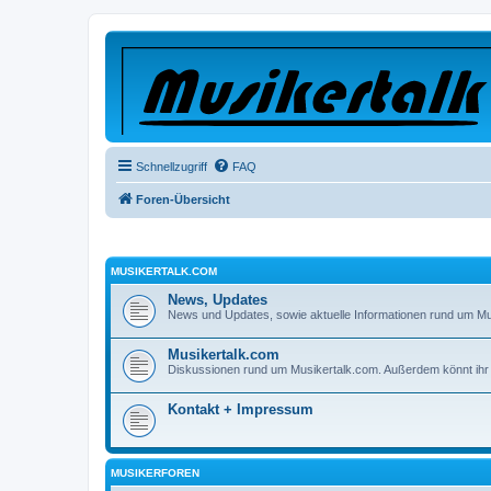
Schnellzugriff
FAQ
Foren-Übersicht
MUSIKERTALK.COM
News, Updates
News und Updates, sowie aktuelle Informationen rund um Mu
Musikertalk.com
Diskussionen rund um Musikertalk.com. Außerdem könnt ih
Kontakt + Impressum
MUSIKERFOREN