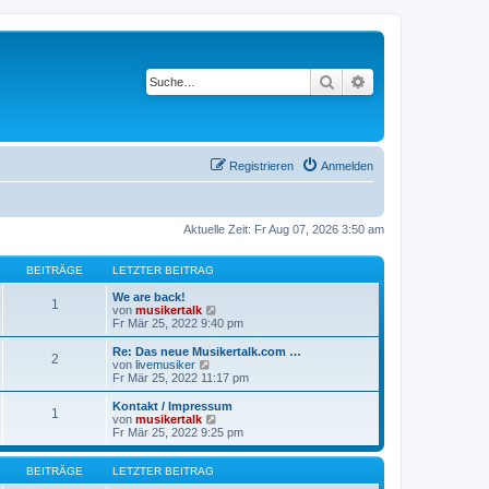
Suche
Erweiterte Suche
Registrieren
Anmelden
Aktuelle Zeit: Fr Aug 07, 2026 3:50 am
BEITRÄGE
LETZTER BEITRAG
We are back!
1
N
von
musikertalk
e
Fr Mär 25, 2022 9:40 pm
u
e
Re: Das neue Musikertalk.com …
2
s
N
von
livemusiker
t
e
Fr Mär 25, 2022 11:17 pm
e
u
r
e
Kontakt / Impressum
1
B
s
N
von
musikertalk
e
t
e
Fr Mär 25, 2022 9:25 pm
i
e
u
t
r
e
r
B
s
BEITRÄGE
LETZTER BEITRAG
a
e
t