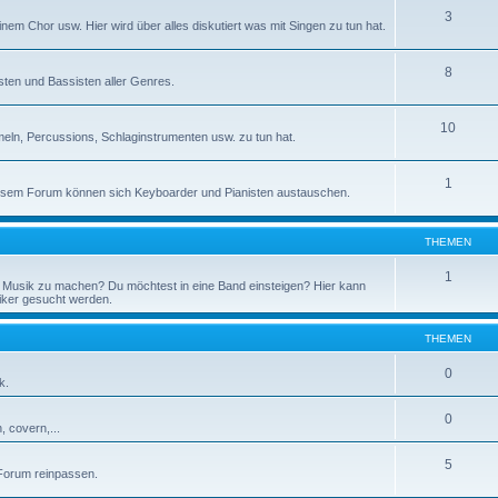
3
inem Chor usw. Hier wird über alles diskutiert was mit Singen zu tun hat.
8
isten und Bassisten aller Genres.
10
eln, Percussions, Schlaginstrumenten usw. zu tun hat.
1
diesem Forum können sich Keyboarder und Pianisten austauschen.
THEMEN
1
Musik zu machen? Du möchtest in eine Band einsteigen? Hier kann
iker gesucht werden.
THEMEN
0
k.
0
 covern,...
5
 Forum reinpassen.