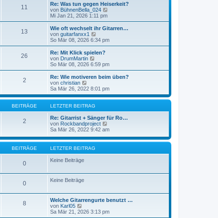
g
i
e
Re: Was tun gegen Heiserkeit?
11
t
r
N
von
BühnenBella_024
r
B
e
Mi Jan 21, 2026 1:11 pm
a
e
u
g
i
e
Wie oft wechselt ihr Gitarren…
13
t
s
N
von
guitarfanxx1
r
t
e
So Mär 08, 2026 6:34 pm
a
e
u
g
r
e
Re: Mit Klick spielen?
26
B
s
N
von
DrumMartin
e
t
e
So Mär 08, 2026 6:59 pm
i
e
u
t
r
e
Re: Wie motiveren beim üben?
r
2
B
s
N
von
christian
a
e
t
e
Sa Mär 26, 2022 8:01 pm
g
i
e
u
t
r
e
r
B
s
BEITRÄGE
LETZTER BEITRAG
a
e
t
g
i
e
Re: Gitarrist + Sänger für Ro…
2
t
r
N
von
Rockbandproject
r
B
e
Sa Mär 26, 2022 9:42 am
a
e
u
g
i
e
t
s
BEITRÄGE
LETZTER BEITRAG
r
t
a
e
Keine Beiträge
0
g
r
B
e
Keine Beiträge
i
0
t
r
a
Welche Gitarrengurte benutzt …
8
g
N
von
Karl05
e
Sa Mär 21, 2026 3:13 pm
u