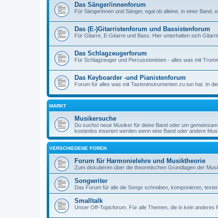
Das Sänger/innenforum
Für Sängerinnen und Sänger, egal ob alleine, in einer Band, e
Das (E-)Gitarristenforum und Bassistenforum
Für Gitarre, E-Gitarre und Bass. Hier unterhalten sich Gitarr
Das Schlagzeugerforum
Für Schlagzeuger und Percussionisten - alles was mit Tromm
Das Keyboarder -und Pianistenforum
Forum für alles was mit Tasteninstrumenten zu tun hat. In 
MARKT
Musikersuche
Du suchst neue Musiker für deine Band oder um gemeinsam 
kostenlos inseriert werden wenn eine Band oder andere Mus
VERSCHIEDENE FOREN
Forum für Harmonielehre und Musiktheorie
Zum diskutieren über die theoretischen Grundlagen der Musi
Songwriter
Das Forum für alle die Songs schreiben, komponieren, texten,
Smalltalk
Unser Off-Topicforum. Für alle Themen, die in kein anderes