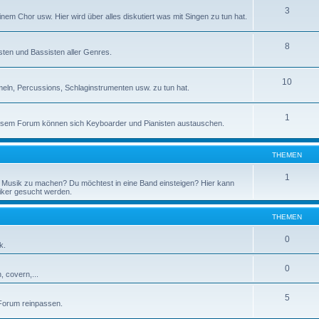
3
inem Chor usw. Hier wird über alles diskutiert was mit Singen zu tun hat.
8
isten und Bassisten aller Genres.
10
eln, Percussions, Schlaginstrumenten usw. zu tun hat.
1
diesem Forum können sich Keyboarder und Pianisten austauschen.
THEMEN
1
Musik zu machen? Du möchtest in eine Band einsteigen? Hier kann
iker gesucht werden.
THEMEN
0
k.
0
 covern,...
5
 Forum reinpassen.