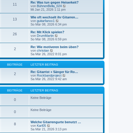
g
i
e
Re: Was tun gegen Heiserkeit?
11
t
r
N
von
BühnenBella_024
r
B
e
Mi Jan 21, 2026 1:11 pm
a
e
u
g
i
e
Wie oft wechselt ihr Gitarren…
13
t
s
N
von
guitarfanxx1
r
t
e
So Mär 08, 2026 6:34 pm
a
e
u
g
r
e
Re: Mit Klick spielen?
26
B
s
N
von
DrumMartin
e
t
e
So Mär 08, 2026 6:59 pm
i
e
u
t
r
e
Re: Wie motiveren beim üben?
r
2
B
s
N
von
christian
a
e
t
e
Sa Mär 26, 2022 8:01 pm
g
i
e
u
t
r
e
r
B
s
BEITRÄGE
LETZTER BEITRAG
a
e
t
g
i
e
Re: Gitarrist + Sänger für Ro…
2
t
r
N
von
Rockbandproject
r
B
e
Sa Mär 26, 2022 9:42 am
a
e
u
g
i
e
t
s
BEITRÄGE
LETZTER BEITRAG
r
t
a
e
Keine Beiträge
0
g
r
B
e
Keine Beiträge
i
0
t
r
a
Welche Gitarrengurte benutzt …
8
g
N
von
Karl05
e
Sa Mär 21, 2026 3:13 pm
u