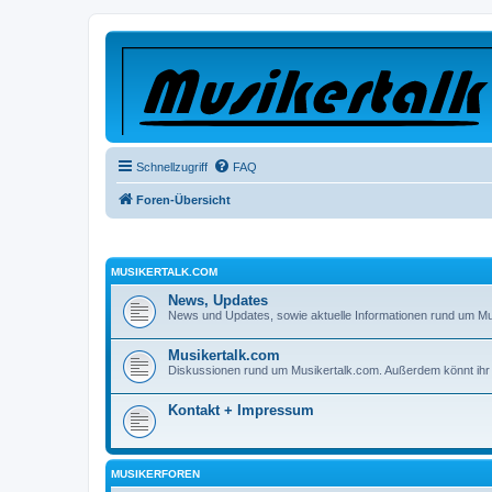
Schnellzugriff
FAQ
Foren-Übersicht
MUSIKERTALK.COM
News, Updates
News und Updates, sowie aktuelle Informationen rund um Mu
Musikertalk.com
Diskussionen rund um Musikertalk.com. Außerdem könnt ih
Kontakt + Impressum
MUSIKERFOREN