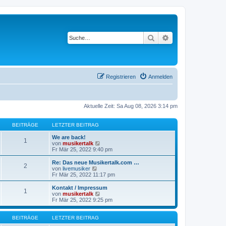
Suche
Erweiterte Suche
Registrieren
Anmelden
Aktuelle Zeit: Sa Aug 08, 2026 3:14 pm
BEITRÄGE
LETZTER BEITRAG
We are back!
1
N
von
musikertalk
e
Fr Mär 25, 2022 9:40 pm
u
e
Re: Das neue Musikertalk.com …
2
s
N
von
livemusiker
t
e
Fr Mär 25, 2022 11:17 pm
e
u
r
e
Kontakt / Impressum
1
B
s
N
von
musikertalk
e
t
e
Fr Mär 25, 2022 9:25 pm
i
e
u
t
r
e
r
B
s
BEITRÄGE
LETZTER BEITRAG
a
e
t