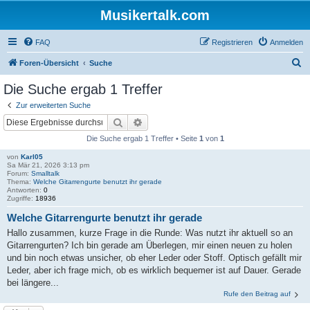
Musikertalk.com
FAQ
Registrieren
Anmelden
S
Foren-Übersicht
Suche
u
Die Suche ergab 1 Treffer
c
Zur erweiterten Suche
h
Suche
Erweiterte Suche
e
Die Suche ergab 1 Treffer • Seite
1
von
1
von
Karl05
Sa Mär 21, 2026 3:13 pm
Forum:
Smalltalk
Thema:
Welche Gitarrengurte benutzt ihr gerade
Antworten:
0
Zugriffe:
18936
Welche Gitarrengurte benutzt ihr gerade
Hallo zusammen, kurze Frage in die Runde: Was nutzt ihr aktuell so an
Gitarrengurten? Ich bin gerade am Überlegen, mir einen neuen zu holen
und bin noch etwas unsicher, ob eher Leder oder Stoff. Optisch gefällt mir
Leder, aber ich frage mich, ob es wirklich bequemer ist auf Dauer. Gerade
bei längere...
Rufe den Beitrag auf