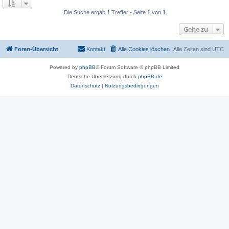
Die Suche ergab 1 Treffer • Seite
1
von
1
Gehe zu
Foren-Übersicht
Kontakt
Alle Cookies löschen
Alle Zeiten sind
UTC
Powered by
phpBB
® Forum Software © phpBB Limited
Deutsche Übersetzung durch
phpBB.de
Datenschutz
|
Nutzungsbedingungen