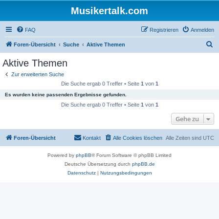
Musikertalk.com
FAQ
Registrieren
Anmelden
S
Foren-Übersicht
Suche
Aktive Themen
u
Aktive Themen
c
Zur erweiterten Suche
h
Die Suche ergab 0 Treffer • Seite
1
von
1
e
Es wurden keine passenden Ergebnisse gefunden.
Die Suche ergab 0 Treffer • Seite
1
von
1
Gehe zu
Foren-Übersicht
Kontakt
Alle Cookies löschen
Alle Zeiten sind
UTC
Powered by
phpBB
® Forum Software © phpBB Limited
Deutsche Übersetzung durch
phpBB.de
Datenschutz
|
Nutzungsbedingungen