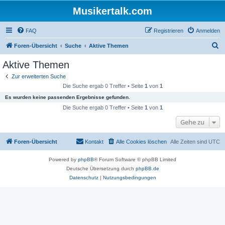
Musikertalk.com
FAQ
Registrieren
Anmelden
S
Foren-Übersicht
Suche
Aktive Themen
u
Aktive Themen
c
Zur erweiterten Suche
h
Die Suche ergab 0 Treffer • Seite
1
von
1
e
Es wurden keine passenden Ergebnisse gefunden.
Die Suche ergab 0 Treffer • Seite
1
von
1
Gehe zu
Foren-Übersicht
Kontakt
Alle Cookies löschen
Alle Zeiten sind
UTC
Powered by
phpBB
® Forum Software © phpBB Limited
Deutsche Übersetzung durch
phpBB.de
Datenschutz
|
Nutzungsbedingungen