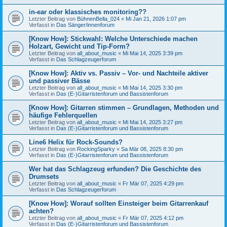
in-ear oder klassisches monitoring??
Letzter Beitrag von
BühnenBella_024
«
Mi Jan 21, 2026 1:07 pm
Verfasst in
Das Sänger/innenforum
[Know How]: Stickwahl: Welche Unterschiede machen
Holzart, Gewicht und Tip-Form?
Letzter Beitrag von
all_about_music
«
Mi Mai 14, 2025 3:39 pm
Verfasst in
Das Schlagzeugerforum
[Know How]: Aktiv vs. Passiv – Vor- und Nachteile aktiver
und passiver Bässe
Letzter Beitrag von
all_about_music
«
Mi Mai 14, 2025 3:30 pm
Verfasst in
Das (E-)Gitarristenforum und Bassistenforum
[Know How]: Gitarren stimmen – Grundlagen, Methoden und
häufige Fehlerquellen
Letzter Beitrag von
all_about_music
«
Mi Mai 14, 2025 3:27 pm
Verfasst in
Das (E-)Gitarristenforum und Bassistenforum
Line6 Helix für Rock-Sounds?
Letzter Beitrag von
RockingSparky
«
Sa Mär 08, 2025 8:30 pm
Verfasst in
Das (E-)Gitarristenforum und Bassistenforum
Wer hat das Schlagzeug erfunden? Die Geschichte des
Drumsets
Letzter Beitrag von
all_about_music
«
Fr Mär 07, 2025 4:29 pm
Verfasst in
Das Schlagzeugerforum
[Know How]: Worauf sollten Einsteiger beim Gitarrenkauf
achten?
Letzter Beitrag von
all_about_music
«
Fr Mär 07, 2025 4:12 pm
Verfasst in
Das (E-)Gitarristenforum und Bassistenforum