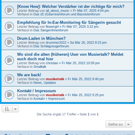
[Know How]: Welcher Verstärker ist der richtige für mich?
Letzter Beitrag von
all_about_music
«
Fr Mär 07, 2025 4:04 pm
Verfasst in
Das (E-)Gitarristenforum und Bassistenforum
Empfehlung für In-Ear-Monitoring für Sängerin gesucht
Letzter Beitrag von
flowergirl
«
Fr Mär 07, 2025 3:22 pm
Verfasst in
Das Sänger/innenforum
Drum-Laden in München?
Letzter Beitrag von
drummer2022
«
Sa Mär 26, 2022 8:23 pm
Verfasst in
Das Schlagzeugerforum
Wo sind die alten (früheren) User von Musiertalk? Meldet
euch doch mal hier
Letzter Beitrag von
christian
«
Fr Mär 25, 2022 10:09 pm
Verfasst in
Smalltalk
We are back!
Letzter Beitrag von
musikertalk
«
Fr Mär 25, 2022 9:40 pm
Verfasst in
News, Updates
Kontakt / Impressum
Letzter Beitrag von
musikertalk
«
Fr Mär 25, 2022 9:25 pm
Verfasst in
Kontakt + Impressum
Die Suche ergab 17 Treffer • Seite
1
von
1
Gehe zu