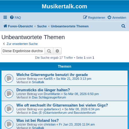
Musikertalk.com
FAQ
Registrieren
Anmelden
S
Foren-Übersicht
Suche
Unbeantwortete Themen
u
Unbeantwortete Themen
c
Zur erweiterten Suche
h
Suche
Erweiterte Suche
e
Die Suche ergab 17 Treffer • Seite
1
von
1
Themen
Welche Gitarrengurte benutzt ihr gerade
Letzter Beitrag von
Karl05
«
Sa Mär 21, 2026 3:13 pm
Verfasst in
Smalltalk
Drumsticks die länger halten?
Letzter Beitrag von
DrumMartin
«
So Mär 08, 2026 6:50 pm
Verfasst in
Das Schlagzeugerforum
Wie oft wechselt ihr Gitarrensaiten bei vielen Gigs?
Letzter Beitrag von
guitarfanxx1
«
So Mär 08, 2026 6:34 pm
Verfasst in
Das (E-)Gitarristenforum und Bassistenforum
Was ist bei Roland los?
Letzter Beitrag von
christian
«
Fr Jan 23, 2026 11:04 am
Verfasst in
Smalltalk