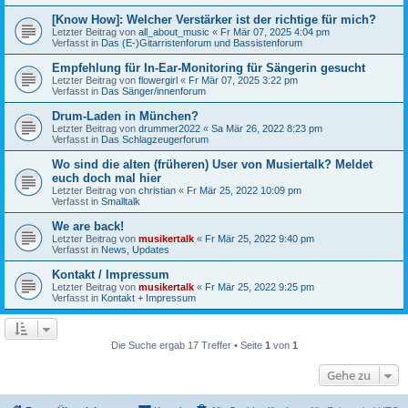
[Know How]: Welcher Verstärker ist der richtige für mich?
Letzter Beitrag von
all_about_music
«
Fr Mär 07, 2025 4:04 pm
Verfasst in
Das (E-)Gitarristenforum und Bassistenforum
Empfehlung für In-Ear-Monitoring für Sängerin gesucht
Letzter Beitrag von
flowergirl
«
Fr Mär 07, 2025 3:22 pm
Verfasst in
Das Sänger/innenforum
Drum-Laden in München?
Letzter Beitrag von
drummer2022
«
Sa Mär 26, 2022 8:23 pm
Verfasst in
Das Schlagzeugerforum
Wo sind die alten (früheren) User von Musiertalk? Meldet
euch doch mal hier
Letzter Beitrag von
christian
«
Fr Mär 25, 2022 10:09 pm
Verfasst in
Smalltalk
We are back!
Letzter Beitrag von
musikertalk
«
Fr Mär 25, 2022 9:40 pm
Verfasst in
News, Updates
Kontakt / Impressum
Letzter Beitrag von
musikertalk
«
Fr Mär 25, 2022 9:25 pm
Verfasst in
Kontakt + Impressum
Die Suche ergab 17 Treffer • Seite
1
von
1
Gehe zu