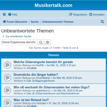
Musikertalk.com
FAQ
Registrieren
Anmelden
S
Foren-Übersicht
Suche
Unbeantwortete Themen
u
Unbeantwortete Themen
c
Zur erweiterten Suche
h
Suche
Erweiterte Suche
e
Die Suche ergab 17 Treffer • Seite
1
von
1
Themen
Welche Gitarrengurte benutzt ihr gerade
Letzter Beitrag von
Karl05
«
Sa Mär 21, 2026 3:13 pm
Verfasst in
Smalltalk
Drumsticks die länger halten?
Letzter Beitrag von
DrumMartin
«
So Mär 08, 2026 6:50 pm
Verfasst in
Das Schlagzeugerforum
Wie oft wechselt ihr Gitarrensaiten bei vielen Gigs?
Letzter Beitrag von
guitarfanxx1
«
So Mär 08, 2026 6:34 pm
Verfasst in
Das (E-)Gitarristenforum und Bassistenforum
Was ist bei Roland los?
Letzter Beitrag von
christian
«
Fr Jan 23, 2026 11:04 am
Verfasst in
Smalltalk