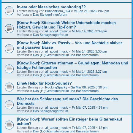
in-ear oder klassisches monitoring??
Letzter Beitrag von
BühnenBella_024
«
Mi Jan 21, 2026 1:07 pm
Verfasst in
Das Sänger/innenforum
[Know How]: Stickwahl: Welche Unterschiede machen
Holzart, Gewicht und Tip-Form?
Letzter Beitrag von
all_about_music
«
Mi Mai 14, 2025 3:39 pm
Verfasst in
Das Schlagzeugerforum
[Know How]: Aktiv vs. Passiv – Vor- und Nachteile aktiver
und passiver Bässe
Letzter Beitrag von
all_about_music
«
Mi Mai 14, 2025 3:30 pm
Verfasst in
Das (E-)Gitarristenforum und Bassistenforum
[Know How]: Gitarren stimmen – Grundlagen, Methoden und
häufige Fehlerquellen
Letzter Beitrag von
all_about_music
«
Mi Mai 14, 2025 3:27 pm
Verfasst in
Das (E-)Gitarristenforum und Bassistenforum
Line6 Helix für Rock-Sounds?
Letzter Beitrag von
RockingSparky
«
Sa Mär 08, 2025 8:30 pm
Verfasst in
Das (E-)Gitarristenforum und Bassistenforum
Wer hat das Schlagzeug erfunden? Die Geschichte des
Drumsets
Letzter Beitrag von
all_about_music
«
Fr Mär 07, 2025 4:29 pm
Verfasst in
Das Schlagzeugerforum
[Know How]: Worauf sollten Einsteiger beim Gitarrenkauf
achten?
Letzter Beitrag von
all_about_music
«
Fr Mär 07, 2025 4:12 pm
Verfasst in
Das (E-)Gitarristenforum und Bassistenforum