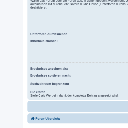
Wähle das Forum oder die Foren aus, in denen gesucht werden soll. 
automatisch mit durchsucht, sofern du die Option „Unterforen durchsu
deaktivierst.
Unterforen durchsuchen:
Innerhalb suchen:
Ergebnisse anzeigen als:
Ergebnisse sortieren nach:
Suchzeitraum begrenzen:
Die ersten:
Stelle 0 als Wert ein, damit der komplette Beitrag angezeigt wird.
Foren-Übersicht