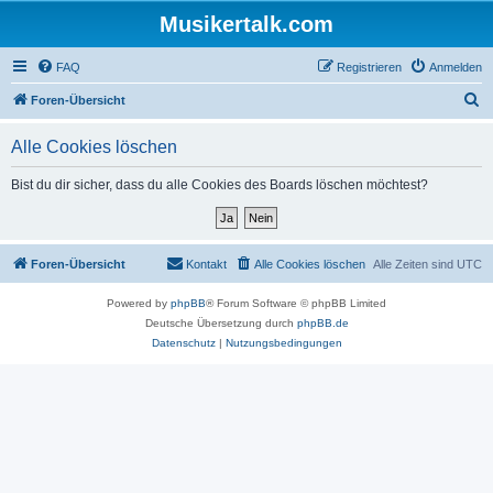
Musikertalk.com
FAQ
Registrieren
Anmelden
S
Foren-Übersicht
u
Alle Cookies löschen
c
h
Bist du dir sicher, dass du alle Cookies des Boards löschen möchtest?
e
Foren-Übersicht
Kontakt
Alle Cookies löschen
Alle Zeiten sind
UTC
Powered by
phpBB
® Forum Software © phpBB Limited
Deutsche Übersetzung durch
phpBB.de
Datenschutz
|
Nutzungsbedingungen