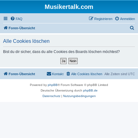
Musikertalk.com
FAQ
Registrieren
Anmelden
S
Foren-Übersicht
u
Alle Cookies löschen
c
h
Bist du dir sicher, dass du alle Cookies des Boards löschen möchtest?
e
Foren-Übersicht
Kontakt
Alle Cookies löschen
Alle Zeiten sind
UTC
Powered by
phpBB
® Forum Software © phpBB Limited
Deutsche Übersetzung durch
phpBB.de
Datenschutz
|
Nutzungsbedingungen