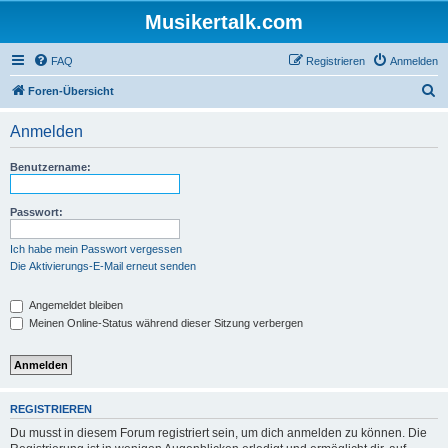
Musikertalk.com
FAQ
Registrieren
Anmelden
S
Foren-Übersicht
u
Anmelden
c
h
Benutzername:
e
Passwort:
Ich habe mein Passwort vergessen
Die Aktivierungs-E-Mail erneut senden
Angemeldet bleiben
Meinen Online-Status während dieser Sitzung verbergen
REGISTRIEREN
Du musst in diesem Forum registriert sein, um dich anmelden zu können. Die