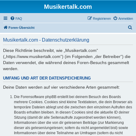
Musikertalk.com
FAQ
Registrieren
Anmelden
S
Foren-Übersicht
u
Musikertalk.com - Datenschutzerklärung
c
h
Diese Richtlinie beschreibt, wie „Musikertalk.com“
(„https://www.musikertalk.com“) (im Folgenden „der Betreiber“) die
e
Daten verwendet, die während deines Foren-Besuchs gesammelt
werden.
UMFANG UND ART DER DATENSPEICHERUNG
Deine Daten werden auf vier verschiedene Arten gesammelt:
Die Forensoftware phpBB erstellt bei deinem Besuch des Boards
mehrere Cookies. Cookies sind kleine Textdateien, die dein Browser als
temporäre Dateien ablegt und die zwischen den einzelnen Aufrufen des
Boards erhalten bleiben. In diesen Cookies sind die aktuelle ID deiner
Sitzung (damit dir alle Seitenaufrufe zugeordnet werden können),
Informationen über die von dir gelesenen Beiträge (zur Markierung
dieser als gelesen/ungelesen; sofern du nicht angemeldet bist) sowie
Informationen über deine Teilnahme an Umfragen (sofern du nicht