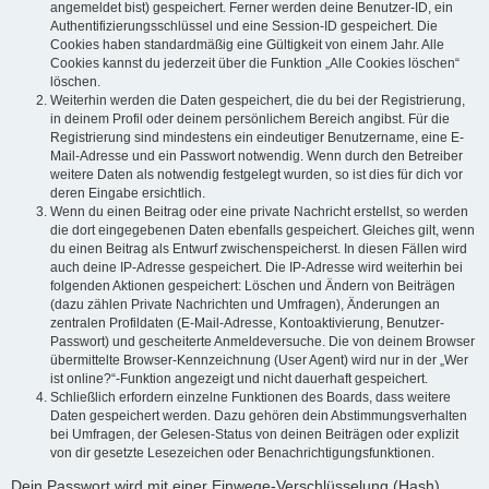
angemeldet bist) gespeichert. Ferner werden deine Benutzer-ID, ein
Authentifizierungsschlüssel und eine Session-ID gespeichert. Die
Cookies haben standardmäßig eine Gültigkeit von einem Jahr. Alle
Cookies kannst du jederzeit über die Funktion „Alle Cookies löschen“
löschen.
Weiterhin werden die Daten gespeichert, die du bei der Registrierung,
in deinem Profil oder deinem persönlichem Bereich angibst. Für die
Registrierung sind mindestens ein eindeutiger Benutzername, eine E-
Mail-Adresse und ein Passwort notwendig. Wenn durch den Betreiber
weitere Daten als notwendig festgelegt wurden, so ist dies für dich vor
deren Eingabe ersichtlich.
Wenn du einen Beitrag oder eine private Nachricht erstellst, so werden
die dort eingegebenen Daten ebenfalls gespeichert. Gleiches gilt, wenn
du einen Beitrag als Entwurf zwischenspeicherst. In diesen Fällen wird
auch deine IP-Adresse gespeichert. Die IP-Adresse wird weiterhin bei
folgenden Aktionen gespeichert: Löschen und Ändern von Beiträgen
(dazu zählen Private Nachrichten und Umfragen), Änderungen an
zentralen Profildaten (E-Mail-Adresse, Kontoaktivierung, Benutzer-
Passwort) und gescheiterte Anmeldeversuche. Die von deinem Browser
übermittelte Browser-Kennzeichnung (User Agent) wird nur in der „Wer
ist online?“-Funktion angezeigt und nicht dauerhaft gespeichert.
Schließlich erfordern einzelne Funktionen des Boards, dass weitere
Daten gespeichert werden. Dazu gehören dein Abstimmungsverhalten
bei Umfragen, der Gelesen-Status von deinen Beiträgen oder explizit
von dir gesetzte Lesezeichen oder Benachrichtigungsfunktionen.
Dein Passwort wird mit einer Einwege-Verschlüsselung (Hash)