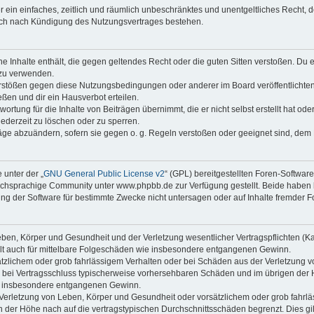
ber ein einfaches, zeitlich und räumlich unbeschränktes und unentgeltliches Recht
auch nach Kündigung des Nutzungsvertrages bestehen.
ine Inhalte enthält, die gegen geltendes Recht oder die guten Sitten verstoßen. Du 
 zu verwenden.
erstößen gegen diese Nutzungsbedingungen oder anderer im Board veröffentlichte
ßen und dir ein Hausverbot erteilen.
ortung für die Inhalte von Beiträgen übernimmt, die er nicht selbst erstellt hat od
jederzeit zu löschen oder zu sperren.
räge abzuändern, sofern sie gegen o. g. Regeln verstoßen oder geeignet sind, dem
 unter der „
GNU General Public License v2
“ (GPL) bereitgestellten Foren-Softwa
chsprachige Community unter www.phpbb.de zur Verfügung gestellt. Beide haben ke
g der Software für bestimmte Zwecke nicht untersagen oder auf Inhalte fremder F
ben, Körper und Gesundheit und der Verletzung wesentlicher Vertragspflichten (Kard
gilt auch für mittelbare Folgeschäden wie insbesondere entgangenen Gewinn.
ätzlichem oder grob fahrlässigem Verhalten oder bei Schäden aus der Verletzung 
 die bei Vertragsschluss typischerweise vorhersehbaren Schäden und im übrigen de
wie insbesondere entgangenen Gewinn.
erletzung von Leben, Körper und Gesundheit oder vorsätzlichem oder grob fahrläs
der Höhe nach auf die vertragstypischen Durchschnittsschäden begrenzt. Dies gi