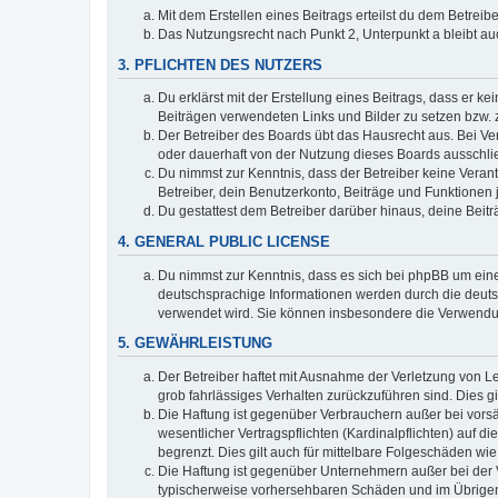
Mit dem Erstellen eines Beitrags erteilst du dem Betrei
Das Nutzungsrecht nach Punkt 2, Unterpunkt a bleibt 
3. PFLICHTEN DES NUTZERS
Du erklärst mit der Erstellung eines Beitrags, dass er ke
Beiträgen verwendeten Links und Bilder zu setzen bzw.
Der Betreiber des Boards übt das Hausrecht aus. Bei V
oder dauerhaft von der Nutzung dieses Boards ausschlie
Du nimmst zur Kenntnis, dass der Betreiber keine Verantw
Betreiber, dein Benutzerkonto, Beiträge und Funktionen 
Du gestattest dem Betreiber darüber hinaus, deine Beit
4. GENERAL PUBLIC LICENSE
Du nimmst zur Kenntnis, dass es sich bei phpBB um eine
deutschsprachige Informationen werden durch die deuts
verwendet wird. Sie können insbesondere die Verwendun
5. GEWÄHRLEISTUNG
Der Betreiber haftet mit Ausnahme der Verletzung von Le
grob fahrlässiges Verhalten zurückzuführen sind. Dies 
Die Haftung ist gegenüber Verbrauchern außer bei vors
wesentlicher Vertragspflichten (Kardinalpflichten) auf
begrenzt. Dies gilt auch für mittelbare Folgeschäden 
Die Haftung ist gegenüber Unternehmern außer bei der V
typischerweise vorhersehbaren Schäden und im Übrigen 