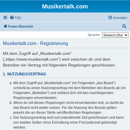
Musikertalk.com
FAQ
Anmelden
S
Foren-Übersicht
u
Sprache:
c
Musikertalk.com - Registrierung
h
Mit dem Zugriff auf „Musikertalk.com“
e
(„https://www.musikertalk.com“) wird zwischen dir und dem
Betreiber ein Vertrag mit folgenden Regelungen geschlossen:
1. NUTZUNGSVERTRAG
Mit dem Zugriff auf „Musikertalk.com“ (im Folgenden „das Board“)
schließt du einen Nutzungsvertrag mit dem Betreiber des Boards ab (im
Folgenden „Betreiber“) und erklärst dich mit den nachfolgenden
Regelungen einverstanden.
Wenn du mit diesen Regelungen nicht einverstanden bist, so darfst du
das Board nicht weiter nutzen. Für die Nutzung des Boards gelten
jeweils die an dieser Stelle veröffentlichten Regelungen.
Der Nutzungsvertrag wird auf unbestimmte Zeit geschlossen und kann
von beiden Seiten ohne Einhaltung einer Frist jederzeit gekündigt
werden.