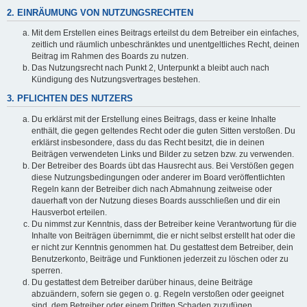
2. EINRÄUMUNG VON NUTZUNGSRECHTEN
Mit dem Erstellen eines Beitrags erteilst du dem Betreiber ein einfaches,
zeitlich und räumlich unbeschränktes und unentgeltliches Recht, deinen
Beitrag im Rahmen des Boards zu nutzen.
Das Nutzungsrecht nach Punkt 2, Unterpunkt a bleibt auch nach
Kündigung des Nutzungsvertrages bestehen.
3. PFLICHTEN DES NUTZERS
Du erklärst mit der Erstellung eines Beitrags, dass er keine Inhalte
enthält, die gegen geltendes Recht oder die guten Sitten verstoßen. Du
erklärst insbesondere, dass du das Recht besitzt, die in deinen
Beiträgen verwendeten Links und Bilder zu setzen bzw. zu verwenden.
Der Betreiber des Boards übt das Hausrecht aus. Bei Verstößen gegen
diese Nutzungsbedingungen oder anderer im Board veröffentlichten
Regeln kann der Betreiber dich nach Abmahnung zeitweise oder
dauerhaft von der Nutzung dieses Boards ausschließen und dir ein
Hausverbot erteilen.
Du nimmst zur Kenntnis, dass der Betreiber keine Verantwortung für die
Inhalte von Beiträgen übernimmt, die er nicht selbst erstellt hat oder die
er nicht zur Kenntnis genommen hat. Du gestattest dem Betreiber, dein
Benutzerkonto, Beiträge und Funktionen jederzeit zu löschen oder zu
sperren.
Du gestattest dem Betreiber darüber hinaus, deine Beiträge
abzuändern, sofern sie gegen o. g. Regeln verstoßen oder geeignet
sind, dem Betreiber oder einem Dritten Schaden zuzufügen.