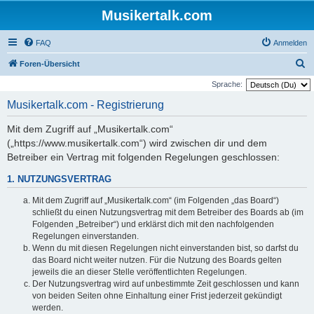
Musikertalk.com
FAQ
Anmelden
S
Foren-Übersicht
u
Sprache:
c
Musikertalk.com - Registrierung
h
Mit dem Zugriff auf „Musikertalk.com“
e
(„https://www.musikertalk.com“) wird zwischen dir und dem
Betreiber ein Vertrag mit folgenden Regelungen geschlossen:
1. NUTZUNGSVERTRAG
Mit dem Zugriff auf „Musikertalk.com“ (im Folgenden „das Board“)
schließt du einen Nutzungsvertrag mit dem Betreiber des Boards ab (im
Folgenden „Betreiber“) und erklärst dich mit den nachfolgenden
Regelungen einverstanden.
Wenn du mit diesen Regelungen nicht einverstanden bist, so darfst du
das Board nicht weiter nutzen. Für die Nutzung des Boards gelten
jeweils die an dieser Stelle veröffentlichten Regelungen.
Der Nutzungsvertrag wird auf unbestimmte Zeit geschlossen und kann
von beiden Seiten ohne Einhaltung einer Frist jederzeit gekündigt
werden.