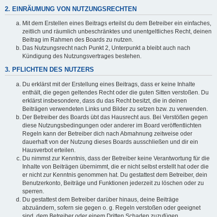
2. EINRÄUMUNG VON NUTZUNGSRECHTEN
Mit dem Erstellen eines Beitrags erteilst du dem Betreiber ein einfaches,
zeitlich und räumlich unbeschränktes und unentgeltliches Recht, deinen
Beitrag im Rahmen des Boards zu nutzen.
Das Nutzungsrecht nach Punkt 2, Unterpunkt a bleibt auch nach
Kündigung des Nutzungsvertrages bestehen.
3. PFLICHTEN DES NUTZERS
Du erklärst mit der Erstellung eines Beitrags, dass er keine Inhalte
enthält, die gegen geltendes Recht oder die guten Sitten verstoßen. Du
erklärst insbesondere, dass du das Recht besitzt, die in deinen
Beiträgen verwendeten Links und Bilder zu setzen bzw. zu verwenden.
Der Betreiber des Boards übt das Hausrecht aus. Bei Verstößen gegen
diese Nutzungsbedingungen oder anderer im Board veröffentlichten
Regeln kann der Betreiber dich nach Abmahnung zeitweise oder
dauerhaft von der Nutzung dieses Boards ausschließen und dir ein
Hausverbot erteilen.
Du nimmst zur Kenntnis, dass der Betreiber keine Verantwortung für die
Inhalte von Beiträgen übernimmt, die er nicht selbst erstellt hat oder die
er nicht zur Kenntnis genommen hat. Du gestattest dem Betreiber, dein
Benutzerkonto, Beiträge und Funktionen jederzeit zu löschen oder zu
sperren.
Du gestattest dem Betreiber darüber hinaus, deine Beiträge
abzuändern, sofern sie gegen o. g. Regeln verstoßen oder geeignet
sind, dem Betreiber oder einem Dritten Schaden zuzufügen.