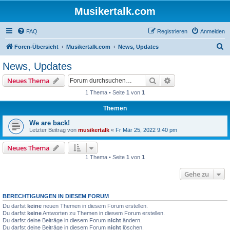
Musikertalk.com
FAQ
Registrieren
Anmelden
S
Foren-Übersicht
Musikertalk.com
News, Updates
u
News, Updates
c
Suche
Erweiterte Suche
Neues Thema
h
1 Thema • Seite
1
von
1
e
Themen
We are back!
Letzter Beitrag von
musikertalk
«
Fr Mär 25, 2022 9:40 pm
Neues Thema
1 Thema • Seite
1
von
1
Gehe zu
BERECHTIGUNGEN IN DIESEM FORUM
Du darfst
keine
neuen Themen in diesem Forum erstellen.
Du darfst
keine
Antworten zu Themen in diesem Forum erstellen.
Du darfst deine Beiträge in diesem Forum
nicht
ändern.
Du darfst deine Beiträge in diesem Forum
nicht
löschen.