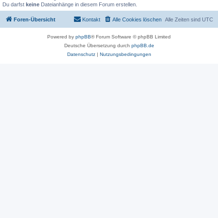
Du darfst
keine
Dateianhänge in diesem Forum erstellen.
Foren-Übersicht
Kontakt
Alle Cookies löschen
Alle Zeiten sind
UTC
Powered by
phpBB
® Forum Software © phpBB Limited
Deutsche Übersetzung durch
phpBB.de
Datenschutz
|
Nutzungsbedingungen