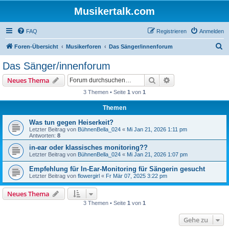
Musikertalk.com
FAQ
Registrieren
Anmelden
S
Foren-Übersicht
Musikerforen
Das Sänger/innenforum
u
Das Sänger/innenforum
c
Suche
Erweiterte Suche
Neues Thema
h
3 Themen • Seite
1
von
1
e
Themen
Was tun gegen Heiserkeit?
Letzter Beitrag von
BühnenBella_024
«
Mi Jan 21, 2026 1:11 pm
Antworten:
8
in-ear oder klassisches monitoring??
Letzter Beitrag von
BühnenBella_024
«
Mi Jan 21, 2026 1:07 pm
Empfehlung für In-Ear-Monitoring für Sängerin gesucht
Letzter Beitrag von
flowergirl
«
Fr Mär 07, 2025 3:22 pm
Neues Thema
3 Themen • Seite
1
von
1
Gehe zu