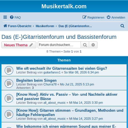
Musikertalk.com
FAQ
Registrieren
Anmelden
S
Foren-Übersicht
Musikerforen
Das (E-)Gitarristenforum und Bassistenforum
u
Das (E-)Gitarristenforum und Bassistenforum
c
Suche
Erweiterte Suche
Neues Thema
h
8 Themen • Seite
1
von
1
e
Themen
Wie oft wechselt ihr Gitarrensaiten bei vielen Gigs?
Letzter Beitrag von
guitarfanxx1
«
So Mär 08, 2026 6:34 pm
Begleiten beim Singen
Letzter Beitrag von
Churra78
«
Mo Jul 21, 2025 5:13 pm
Antworten:
3
[Know How]: Aktiv vs. Passiv – Vor- und Nachteile aktiver
und passiver Bässe
Letzter Beitrag von
all_about_music
«
Mi Mai 14, 2025 3:30 pm
[Know How]: Gitarren stimmen – Grundlagen, Methoden und
häufige Fehlerquellen
Letzter Beitrag von
all_about_music
«
Mi Mai 14, 2025 3:27 pm
Wie bekomme ich einen wärmeren Sound aus meiner E-