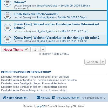
Gitarre?
Letzter Beitrag von
JonasPlaysGuitar
«
So Mär 09, 2025 9:39 am
Antworten:
2
Line6 Helix für Rock-Sounds?
Letzter Beitrag von
RockingSparky
«
Sa Mär 08, 2025 8:30 pm
[Know How]: Worauf sollten Einsteiger beim Gitarrenkauf
achten?
Letzter Beitrag von
all_about_music
«
Fr Mär 07, 2025 4:12 pm
[Know How]: Welcher Verstärker ist der richtige für mich?
Letzter Beitrag von
all_about_music
«
Fr Mär 07, 2025 4:04 pm
Neues Thema
8 Themen • Seite
1
von
1
Gehe zu
BERECHTIGUNGEN IN DIESEM FORUM
Du darfst
keine
neuen Themen in diesem Forum erstellen.
Du darfst
keine
Antworten zu Themen in diesem Forum erstellen.
Du darfst deine Beiträge in diesem Forum
nicht
ändern.
Du darfst deine Beiträge in diesem Forum
nicht
löschen.
Du darfst
keine
Dateianhänge in diesem Forum erstellen.
Foren-Übersicht
Kontakt
Alle Cookies löschen
Alle Zeiten sind
UTC
Powered by
phpBB
® Forum Software © phpBB Limited