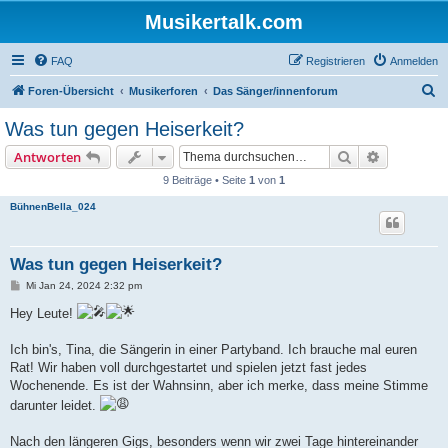
Musikertalk.com
FAQ
Registrieren
Anmelden
S
Foren-Übersicht
Musikerforen
Das Sänger/innenforum
u
Was tun gegen Heiserkeit?
c
Suche
Erweiterte
Antworten
h
9 Beiträge • Seite
1
von
1
e
BühnenBella_024
Was tun gegen Heiserkeit?
B
Mi Jan 24, 2024 2:32 pm
e
i
Hey Leute!
t
r
a
Ich bin's, Tina, die Sängerin in einer Partyband. Ich brauche mal euren
g
Rat! Wir haben voll durchgestartet und spielen jetzt fast jedes
Wochenende. Es ist der Wahnsinn, aber ich merke, dass meine Stimme
darunter leidet.
Nach den längeren Gigs, besonders wenn wir zwei Tage hintereinander