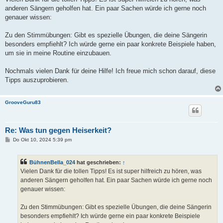
t
anderen Sängern geholfen hat. Ein paar Sachen würde ich gerne noch
r
a
genauer wissen:
g
Zu den Stimmübungen: Gibt es spezielle Übungen, die deine Sängerin
besonders empfiehlt? Ich würde gerne ein paar konkrete Beispiele haben,
um sie in meine Routine einzubauen.
Nochmals vielen Dank für deine Hilfe! Ich freue mich schon darauf, diese
Tipps auszuprobieren.
GrooveGuru83
Re: Was tun gegen Heiserkeit?
B
Do Okt 10, 2024 5:39 pm
e
i
t
BühnenBella_024
hat geschrieben:
↑
r
a
Vielen Dank für die tollen Tipps! Es ist super hilfreich zu hören, was
g
anderen Sängern geholfen hat. Ein paar Sachen würde ich gerne noch
genauer wissen:
Zu den Stimmübungen: Gibt es spezielle Übungen, die deine Sängerin
besonders empfiehlt? Ich würde gerne ein paar konkrete Beispiele