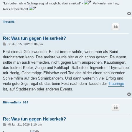
"Ein Leben ohne Schlagzeug ist möglich, aber sinnlos!" -
Verkäufer am Tag,
Rocker bei Nacht
Trauri56
Re: Was tun gegen Heiserkeit?
B
So Jun 15, 2025 5:06 pm
e
i
Erst einmal Glückwunsch. Es ist immer schön, wenn man als Band
t
durchstarten kann. Das meiste wurde hier auch schon gesagt. Räuspern
r
a
sollte man auch vermeiden, nicht gegen Lärm ansprechen, Kauübungen,
g
das lockert Kiefer, Zunge und Kehlkopf. Salbeitee, Ingwertee, Thymiantee
mit Honig, Geheimtipp: Eibischwurzel-Tee das bildet einen schützenden
Schleimfilm auf den Stimmbändern. Und dann weiterhin viel Erfolg und
viele gute Gigs, egal ob das beim Fest nach dem Tausch der
Trauringe
ist, auf Stadtfesten oder anderen Events.
BühnenBella_024
Re: Was tun gegen Heiserkeit?
B
Mi Jan 21, 2026 1:10 pm
e
i