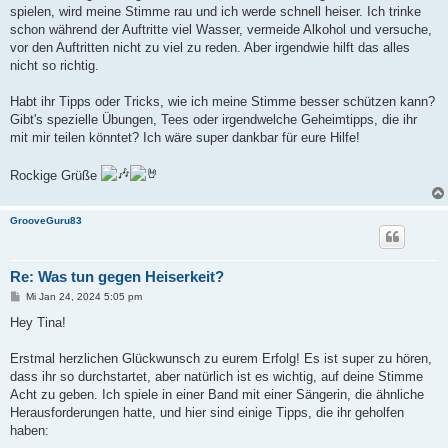
spielen, wird meine Stimme rau und ich werde schnell heiser. Ich trinke
schon während der Auftritte viel Wasser, vermeide Alkohol und versuche,
vor den Auftritten nicht zu viel zu reden. Aber irgendwie hilft das alles
nicht so richtig.
Habt ihr Tipps oder Tricks, wie ich meine Stimme besser schützen kann?
Gibt's spezielle Übungen, Tees oder irgendwelche Geheimtipps, die ihr
mit mir teilen könntet? Ich wäre super dankbar für eure Hilfe!
Rockige Grüße
GrooveGuru83
Re: Was tun gegen Heiserkeit?
B
Mi Jan 24, 2024 5:05 pm
e
i
Hey Tina!
t
r
a
Erstmal herzlichen Glückwunsch zu eurem Erfolg! Es ist super zu hören,
g
dass ihr so durchstartet, aber natürlich ist es wichtig, auf deine Stimme
Acht zu geben. Ich spiele in einer Band mit einer Sängerin, die ähnliche
Herausforderungen hatte, und hier sind einige Tipps, die ihr geholfen
haben: