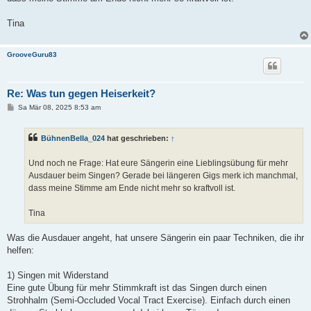
Tina
GrooveGuru83
Re: Was tun gegen Heiserkeit?
B
Sa Mär 08, 2025 8:53 am
e
i
t
BühnenBella_024
hat geschrieben:
↑
r
a
g
Und noch ne Frage: Hat eure Sängerin eine Lieblingsübung für mehr
Ausdauer beim Singen? Gerade bei längeren Gigs merk ich manchmal,
dass meine Stimme am Ende nicht mehr so kraftvoll ist.
Tina
Was die Ausdauer angeht, hat unsere Sängerin ein paar Techniken, die ihr
helfen:
1) Singen mit Widerstand
Eine gute Übung für mehr Stimmkraft ist das Singen durch einen
Strohhalm (Semi-Occluded Vocal Tract Exercise). Einfach durch einen