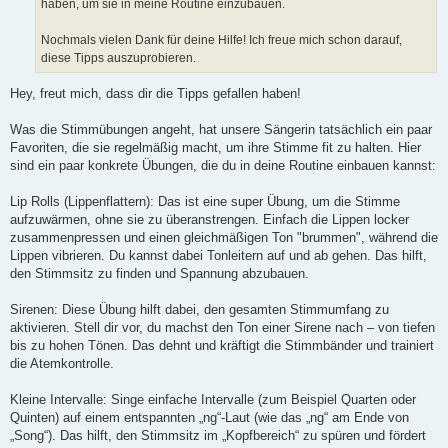
haben, um sie in meine Routine einzubauen.
Nochmals vielen Dank für deine Hilfe! Ich freue mich schon darauf,
diese Tipps auszuprobieren.
Hey, freut mich, dass dir die Tipps gefallen haben!
Was die Stimmübungen angeht, hat unsere Sängerin tatsächlich ein paar
Favoriten, die sie regelmäßig macht, um ihre Stimme fit zu halten. Hier
sind ein paar konkrete Übungen, die du in deine Routine einbauen kannst:
Lip Rolls (Lippenflattern): Das ist eine super Übung, um die Stimme
aufzuwärmen, ohne sie zu überanstrengen. Einfach die Lippen locker
zusammenpressen und einen gleichmäßigen Ton "brummen", während die
Lippen vibrieren. Du kannst dabei Tonleitern auf und ab gehen. Das hilft,
den Stimmsitz zu finden und Spannung abzubauen.
Sirenen: Diese Übung hilft dabei, den gesamten Stimmumfang zu
aktivieren. Stell dir vor, du machst den Ton einer Sirene nach – von tiefen
bis zu hohen Tönen. Das dehnt und kräftigt die Stimmbänder und trainiert
die Atemkontrolle.
Kleine Intervalle: Singe einfache Intervalle (zum Beispiel Quarten oder
Quinten) auf einem entspannten „ng“-Laut (wie das „ng“ am Ende von
„Song“). Das hilft, den Stimmsitz im „Kopfbereich“ zu spüren und fördert