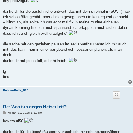
hey grooveguru
t
r
a
danke dir für die ausführliche antwort! das mit dem strohhalm (SOVT) hab
g
ich schon öfter gehört, aber ehrlich gesagt noch nie konsequent gemacht
– klingt so, als sollte ich das echt mal fix in meine routine einbauen.
dynamiktraining find ich auch spannend, da ertapp ich mich sicher dabei,
dass ich zu oft gleich „voll draufgehe“
die sache mit den gezielten pausen im setlist-aufbau nehm ich mir auch
mit, das kann man in einer partyband echt besser einplanen, als man
denkt.
danke dir auf jeden fall, sehr hilfreich!
lg
tina
BühnenBella_024
Re: Was tun gegen Heiserkeit?
B
Mi Jan 21, 2026 1:11 pm
e
i
hey trauri56
t
r
a
danke dir für die tipps! räuspern versuch ich mir echt abzugewöhnen,