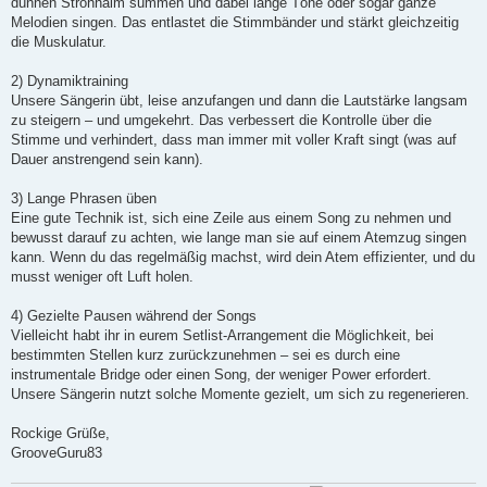
dünnen Strohhalm summen und dabei lange Töne oder sogar ganze
Melodien singen. Das entlastet die Stimmbänder und stärkt gleichzeitig
die Muskulatur.
2) Dynamiktraining
Unsere Sängerin übt, leise anzufangen und dann die Lautstärke langsam
zu steigern – und umgekehrt. Das verbessert die Kontrolle über die
Stimme und verhindert, dass man immer mit voller Kraft singt (was auf
Dauer anstrengend sein kann).
3) Lange Phrasen üben
Eine gute Technik ist, sich eine Zeile aus einem Song zu nehmen und
bewusst darauf zu achten, wie lange man sie auf einem Atemzug singen
kann. Wenn du das regelmäßig machst, wird dein Atem effizienter, und du
musst weniger oft Luft holen.
4) Gezielte Pausen während der Songs
Vielleicht habt ihr in eurem Setlist-Arrangement die Möglichkeit, bei
bestimmten Stellen kurz zurückzunehmen – sei es durch eine
instrumentale Bridge oder einen Song, der weniger Power erfordert.
Unsere Sängerin nutzt solche Momente gezielt, um sich zu regenerieren.
Rockige Grüße,
GrooveGuru83