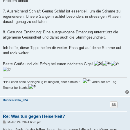
Problem anhält.
7. Ausreichend Schlaf: Genug Schlaf ist essentiell, um die Stimme zu
regenerieren. Unsere Sängerin achtet besonders in stressigen Phasen
darauf, genug zu schlafen.
8. Gesunde Ernährung: Eine ausgewogene Ernährung unterstützt die
allgemeine Gesundheit und damit auch die Stimmgesundheit.
Ich hoffe, diese Tipps helfen dir weiter. Pass gut auf deine Stimme auf
und rock weiter!
Beste Grüße und viel Erfolg bei euren nächsten Gigs!
"Ein Leben ohne Schlagzeug ist möglich, aber sinnlos!" -
Verkäufer am Tag,
Rocker bei Nacht
BühnenBella_024
Re: Was tun gegen Heiserkeit?
B
Mi Jan 24, 2024 6:23 pm
e
i
Vielen Dank für die tollen Tipps! Es ist super hilfreich zu hören, was