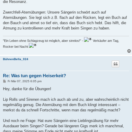
die Resonanz.
Zwerchfell-Atemübungen: Unsere Sängerin schwört auch auf
Atemübungen. Sie legt sich z.B. flach auf den Rücken, legt ein Buch auf
den Bauch und atmet so tief ein, dass das Buch sich hebt. Das hilft, die
Atmung zu kontrollieren und mehr Kraft beim Singen zu haben.
"Ein Leben ohne Schlagzeug ist möglich, aber sinnlos!" -
Verkäufer am Tag,
Rocker bei Nacht
BühnenBella_024
Re: Was tun gegen Heiserkeit?
B
Fr Mär 07, 2025 6:05 pm
e
i
Hey, danke für die Übungen!
t
r
a
Lip Rolls und Sirenen mach ich auch ab und zu, aber wahrscheinlich nicht
g
regelmäßig genug. Die Atemübung mit dem Buch klingt interessant –
merkst du da schnell Fortschritte, wenn man das regelmäßig macht?
Und noch ne Frage: Hat eure Sängerin eine Lieblingsübung für mehr
Ausdauer beim Singen? Gerade bei längeren Gigs merk ich manchmal,
dass meine Stimme am Ende nicht mehr so kraftvoll ist.